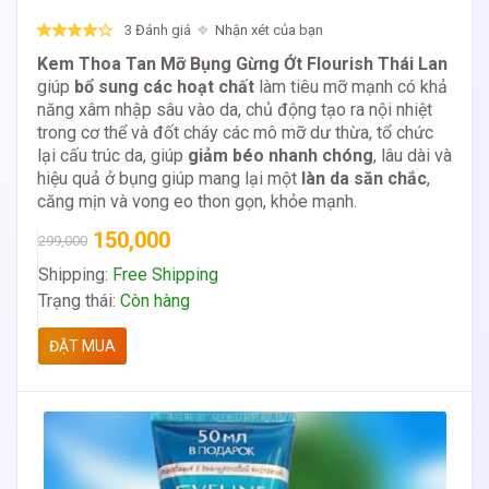
3 Đánh giá
Nhận xét của bạn
Kem Thoa Tan Mỡ Bụng Gừng Ớt Flourish Thái Lan
giúp
bổ sung các hoạt chất
làm tiêu mỡ mạnh có khả
năng xâm nhập sâu vào da, chủ động tạo ra nội nhiệt
trong cơ thể và đốt cháy các mô mỡ dư thừa, tổ chức
lại cấu trúc da, giúp
giảm béo nhanh chóng
, lâu dài và
hiệu quả ở bụng giúp mang lại một
làn da săn chắc
,
căng mịn và vong eo thon gọn, khỏe mạnh.
150,000
299,000
Shipping:
Free Shipping
Trạng thái:
Còn hàng
ĐẶT MUA