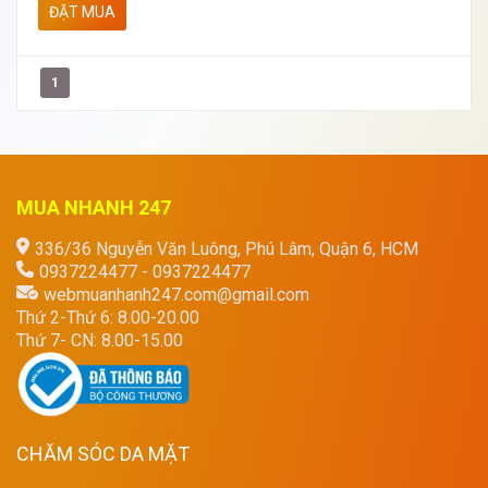
ĐẶT MUA
1
MUA NHANH 247
336/36 Nguyễn Văn Luông, Phú Lâm, Quận 6, HCM
0937224477 - 0937224477
webmuanhanh247.com@gmail.com
Thứ 2-Thứ 6: 8.00-20.00
Thứ 7- CN: 8.00-15.00
CHĂM SÓC DA MẶT