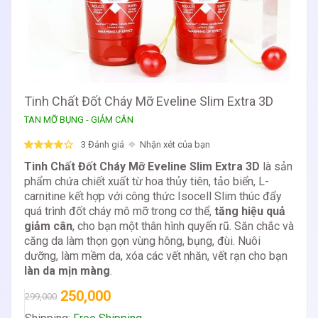
Tinh Chất Đốt Cháy Mỡ Eveline Slim Extra 3D
TAN MỠ BỤNG - GIẢM CÂN
3 Đánh giá
Nhận xét của bạn
Tinh Chất Đốt Cháy Mỡ Eveline Slim Extra 3D
là sản
phẩm chứa chiết xuất từ hoa thủy tiên, tảo biển, L-
carnitine kết hợp với công thức Isocell Slim thúc đẩy
quá trình đốt cháy mô mỡ trong cơ thể,
tăng hiệu quả
giảm cân
, cho bạn một thân hình quyến rũ. Săn chắc và
căng da làm thọn gọn vùng hông, bụng, đùi. Nuôi
dưỡng, làm mềm da, xóa các vết nhăn, vết rạn cho bạn
làn da mịn màng
.
250,000
299,000