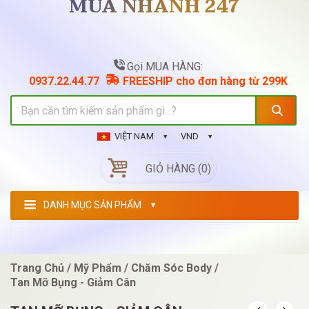
MUA NHANH 247
Gọi MUA HÀNG:
0937.22.44.77
FREESHIP cho đơn hàng từ 299K
VIỆT NAM
VND
GIỎ HÀNG (0)
DANH MỤC SẢN PHẨM
Trang Chủ
Mỹ Phẩm
Chăm Sóc Body
Tan Mỡ Bụng - Giảm Cân