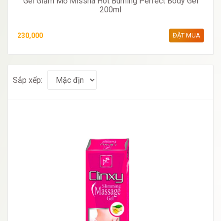
Gel Giảm Mỡ Missha Hot Burning Perfect Body Gel
200ml
230,000
ĐẶT MUA
Sắp xếp: