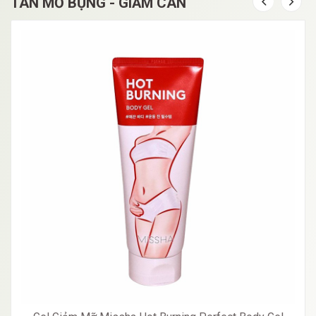
TAN MỠ BỤNG - GIẢM CÂN