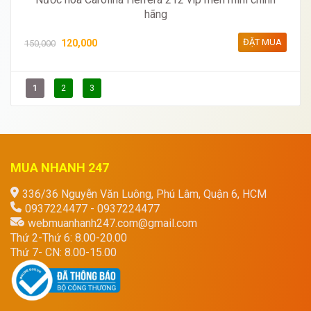
hãng
ĐẶT MUA
120,000
150,000
1
2
3
MUA NHANH 247
336/36 Nguyễn Văn Luông, Phú Lâm, Quận 6, HCM
0937224477 - 0937224477
webmuanhanh247.com@gmail.com
Thứ 2-Thứ 6: 8.00-20.00
Thứ 7- CN: 8.00-15.00