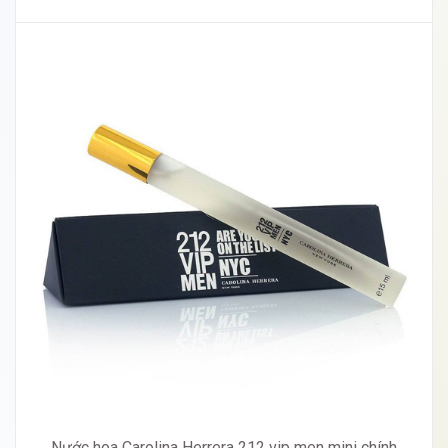
Nước hoa Carolina Herrera 212 vip men mini chính