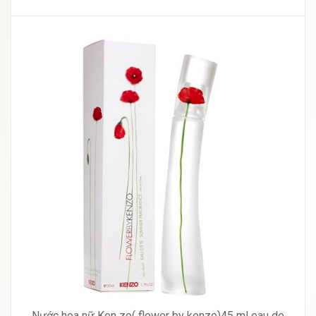
Nước hoa nữ Ken zo( flower by kenzo)45 ml eau de