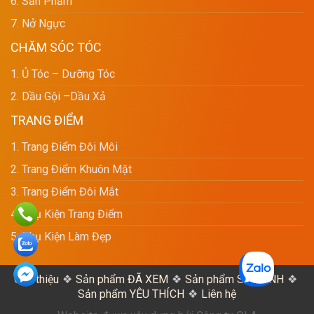
6. Sản Phẩm
7. Nở Ngực
CHĂM SÓC TÓC
1. Ủ Tóc – Dưỡng Tóc
2. Dầu Gội –dầu Xả
TRANG ĐIỂM
1. Trang Điểm Đôi Môi
2. Trang Điểm Khuôn Mặt
3. Trang Điểm Đôi Mắt
4. Phụ Kiện Trang Điểm
5. Phụ Kiện Làm Đẹp
Giới thiệu
Sản phẩm ĐÃ XEM
Sản phẩm SO SÁNH
Sản phẩm YÊU THÍCH
Liên hệ