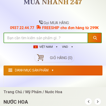
MUA NHANH 247
Gọi MUA HÀNG:
0937.22.44.77
FREESHIP cho đơn hàng từ 299K
VIỆT NAM
VND
GIỎ HÀNG (0)
DANH MỤC SẢN PHẨM
Trang Chủ
Mỹ Phẩm
Nước Hoa
NƯỚC HOA