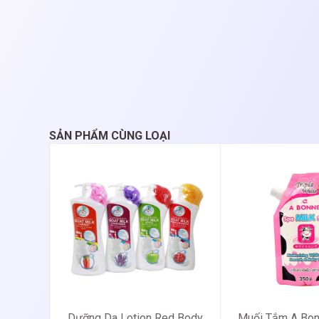
SẢN PHẨM CÙNG LOẠI
Dưỡng Da Lotion Red Body
Muối Tắm A Bon