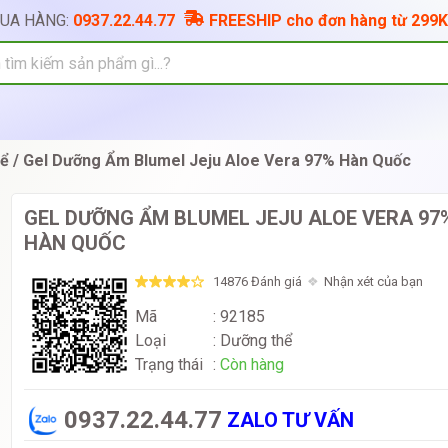
MUA HÀNG:
0937.22.44.77
FREESHIP cho đơn hàng từ 299K
ể
Gel Dưỡng Ẩm Blumel Jeju Aloe Vera 97% Hàn Quốc
GEL DƯỠNG ẨM BLUMEL JEJU ALOE VERA 97
HÀN QUỐC
14876 Đánh giá
Nhận xét của bạn
Mã
: 92185
Loại
:
Dưỡng thể
Trạng thái
:
Còn hàng
0937.22.44.77
ZALO TƯ VẤN