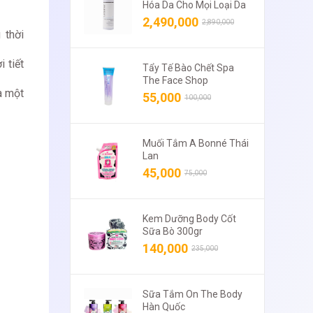
Hóa Da Cho Mọi Loại Da
2,490,000
2,890,000
 thời
 tiết
Tẩy Tế Bào Chết Spa
The Face Shop
a một
55,000
100,000
Muối Tắm A Bonné Thái
Lan
45,000
75,000
Kem Dưỡng Body Cốt
Sữa Bò 300gr
140,000
235,000
Sữa Tắm On The Body
Hàn Quốc