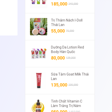
185,000
245,000
Trị Thâm Nách I-Doll
Thái Lan
55,000
75,000
Dưỡng Da Lotion Red
Body Hàn Quốc
80,000
129,000
Sữa Tắm Goat Milk Thái
Lan
135,000
235,000
Tinh Chất Vitamin C
Làm Trắng Trị Nám
950,000
1,450,000