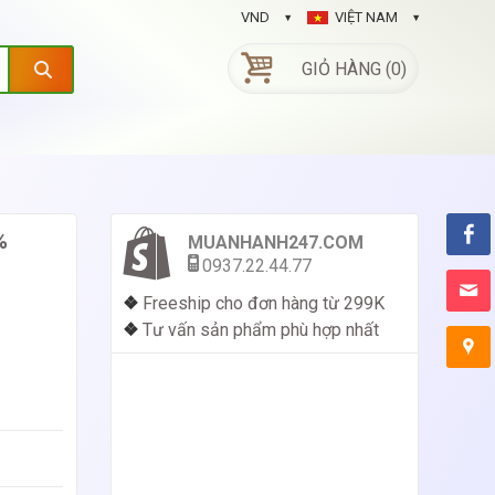
VND
VIỆT NAM
GIỎ HÀNG (0)
%
MUANHANH247.COM
0937.22.44.77
❖
Freeship cho đơn hàng từ 299K
❖
Tư vấn sản phẩm phù hợp nhất