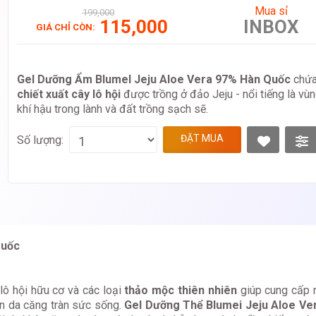
Mua sỉ
199,000
115,000
INBOX
GIÁ CHỈ CÒN:
Gel Dưỡng Ẩm Blumel Jeju Aloe Vera 97% Hàn Quốc
chứa
chiết xuất cây lô hội
được trồng ở đảo Jeju - nổi tiếng là vù
khí hậu trong lành và đất trồng sạch sẽ.
ĐẶT MUA
Số lượng:
Quốc
ô hội hữu cơ và các loại
thảo mộc thiên nhiên
giúp cung cấp 
làn da căng tràn sức sống.
Gel Dưỡng Thể Blumei Jeju Aloe Ve