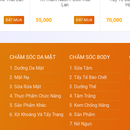
Lan
H
55,000
70,000
ĐẶT MUA
ĐẶT MUA
CHĂM SÓC DA MẶT
CHĂM SÓC BODY
1. Dưỡng Da Mặt
1. Sữa Tắm
2. Mặt Nạ
2. Tẩy Tế Bào Chết
3. Sữa Rửa Mặt
3. Dưỡng Thể
4. Thực Phẩm Chức Năng
4. Tắm Trắng
5. Sản Phẩm Khác
5. Kem Chống Nắng
6. Xịt Khoáng Và Tẩy Trang
6. Sản Phẩm
7. Nở Ngực