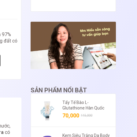
 97%
ng đất có
SẢN PHẨM NỔI BẬT
Tẩy Tế Bào L-
Glutathione Hàn Quốc
70,000
115,000
nước,
ra
có
Kem Siêu Trắng Da Body