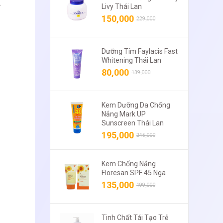
.
Livy Thái Lan
150,000
229,000
Dưỡng Tím Faylacis Fast
Whitening Thái Lan
80,000
139,000
Kem Dưỡng Da Chống
Nắng Mark UP
Sunscreen Thái Lan
195,000
245,000
Kem Chống Nắng
Floresan SPF 45 Nga
135,000
199,000
Tinh Chất Tái Tạo Trẻ