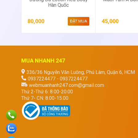
Hàn Quốc
80,000
45,000
ĐẶT MUA
MUA NHANH 247
336/36 Nguyễn Văn Luông, Phú Lâm, Quận 6, HCM
0937224477 - 0937224477
webmuanhanh247.com@gmail.com
Thứ 2-Thứ 6: 8.00-20.00
Thứ 7- CN: 8.00-15.00