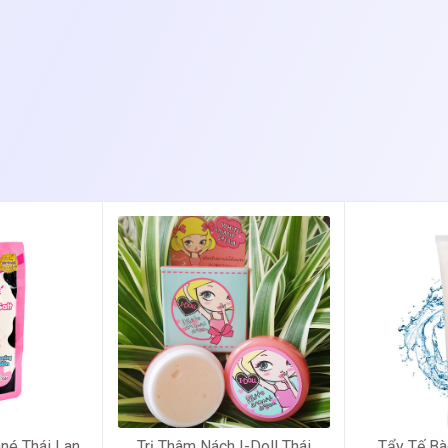
né Thái Lan
Trị Thâm Nách I-Doll Thái
Tẩy Tế Bà