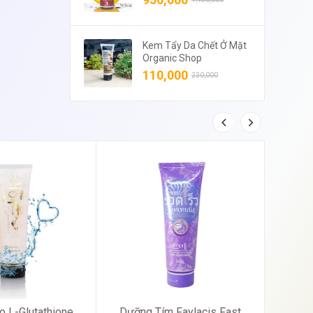
Kem Tẩy Da Chết Ở Mặt
Organic Shop
110,000
230,000
Dưỡng Tím Faylacis Fast
Sữa Tắ
o L-Glutathione