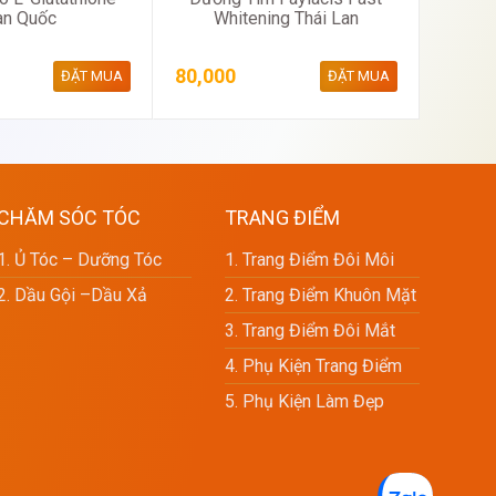
Whitening Thái Lan
àn Quốc
80,000
135,0
ĐẶT MUA
ĐẶT MUA
CHĂM SÓC TÓC
TRANG ĐIỂM
1. Ủ Tóc – Dưỡng Tóc
1. Trang Điểm Đôi Môi
2. Dầu Gội –dầu Xả
2. Trang Điểm Khuôn Mặt
3. Trang Điểm Đôi Mắt
4. Phụ Kiện Trang Điểm
5. Phụ Kiện Làm Đẹp