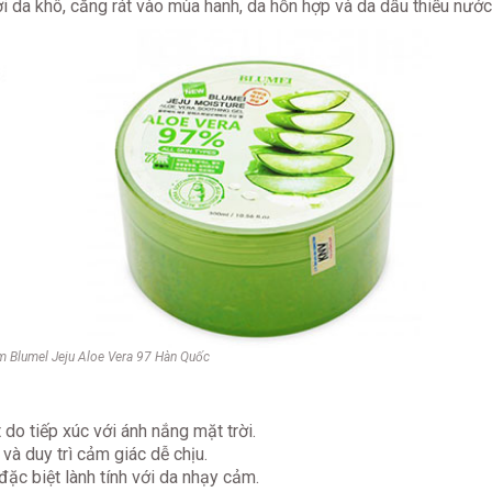
i da khô, căng rát vào mùa hanh, da hỗn hợp và da dầu thiếu nước
 Blumel Jeju Aloe Vera 97 Hàn Quốc
 do tiếp xúc với ánh nắng mặt trời.
và duy trì cảm giác dễ chịu.
ặc biệt lành tính với da nhạy cảm.