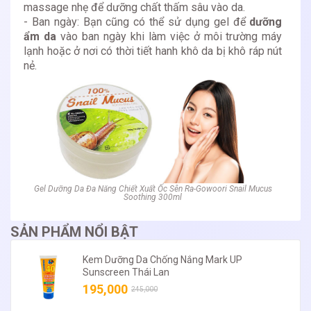
massage nhẹ để dưỡng chất thấm sâu vào da.
- Ban ngày: Bạn cũng có thể sử dụng gel để
dưỡng
ẩm da
vào ban ngày khi làm việc ở môi trường máy
lạnh hoặc ở nơi có thời tiết hanh khô da bị khô ráp nút
nẻ.
Gel Dưỡng Da Đa Năng Chiết Xuất Ốc Sên Ra-Gowoori Snail Mucus
Soothing 300ml
SẢN PHẨM NỔI BẬT
Kem Dưỡng Da Chống Nắng Mark UP
Sunscreen Thái Lan
195,000
245,000