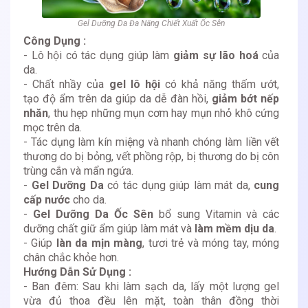
Gel Dưỡng Da Đa Năng Chiết Xuất Ốc Sên
Công Dụng :
- Lô hội có tác dụng giúp làm
giảm sự lão hoá
của
da.
- Chất nhầy của
gel lô hội
có khả năng thấm ướt,
tạo độ ẩm trên da giúp da dễ đàn hồi,
giảm bớt nếp
nhăn
, thu hẹp những mụn cơm hay mụn nhỏ khô cứng
mọc trên da.
- Tác dụng làm kín miệng và nhanh chóng làm liền vết
thương do bị bỏng, vết phồng rộp, bị thương do bị côn
trùng cắn và mẩn ngứa.
-
Gel Dưỡng Da
có tác dụng giúp làm mát da,
cung
cấp nước
cho da.
-
Gel Dưỡng Da Ốc Sên
bổ sung Vitamin và các
dưỡng chất giữ ẩm giúp làm mát và
làm mềm dịu da
.
- Giúp
làn da mịn màng
, tươi trẻ và móng tay, móng
chân chắc khỏe hơn.
Hướng Dẫn Sử Dụng :
- Ban đêm: Sau khi làm sạch da, lấy một lượng gel
vừa đủ thoa đều lên mặt, toàn thân đồng thời