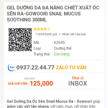
GEL DƯỠNG DA ĐA NĂNG CHIẾT XUẤT ỐC
SÊN RA-GOWOORI SNAIL MUCUS
SOOTHING 300ML
11694 Đánh giá
Nhận xét của bạn
Mã
: 62645
Loại
:
Dưỡng thể
Trạng thái
:
Còn hàng
0937.22.44.77
ZALO TƯ VẤN
Mua sỉ
450,000
125,000
INBOX
GIÁ CHỈ CÒN:
Gel Dưỡng Da Ốc Sên Snail Mucus Ra - Gowoori
giúp
giảm các vết tàn nhang
, vết nám, mụn, vết nhăn trên