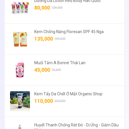
Dưỡng Da Lotion Red Body Hàn Quốc
80,000
129,000
Kem Chống Nắng Floresan SPF 45 Nga
135,000
199,000
Muối Tắm A Bonné Thái Lan
45,000
75,000
Kem Tẩy Da Chết Ở Mặt Organic Shop
110,000
230,000
Huyết Thanh Chống Rát Đỏ - Dị Ứng - Giảm Dầu