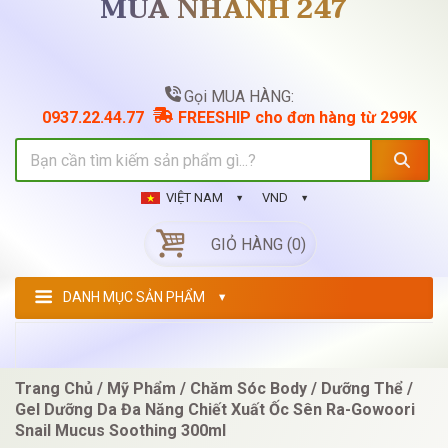
MUA NHANH 247
Gọi MUA HÀNG:
0937.22.44.77
FREESHIP cho đơn hàng từ 299K
VIỆT NAM
VND
GIỎ HÀNG (0)
DANH MỤC SẢN PHẨM
Trang Chủ
Mỹ Phẩm
Chăm Sóc Body
Dưỡng Thể
Gel Dưỡng Da Đa Năng Chiết Xuất Ốc Sên Ra-Gowoori
Snail Mucus Soothing 300ml