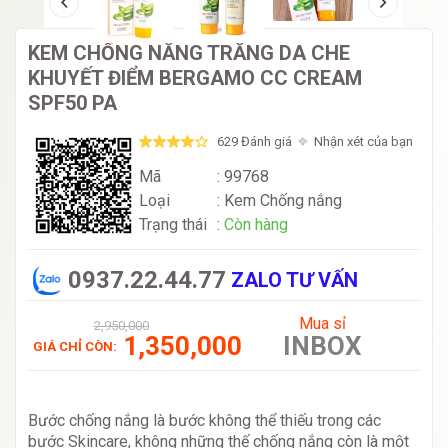
KEM CHỐNG NẮNG TRẮNG DA CHE
KHUYẾT ĐIỂM BERGAMO CC CREAM
SPF50 PA
629 Đánh giá
Nhận xét của bạn
Mã
: 99768
Loại
:
Kem Chống nắng
Trạng thái
:
Còn hàng
0937.22.44.77
ZALO TƯ VẤN
Mua sỉ
2,950,000
1,350,000
INBOX
GIÁ CHỈ CÒN:
Bước chống nắng là bước không thể thiếu trong các
bước Skincare, không những thế chống nắng còn là một