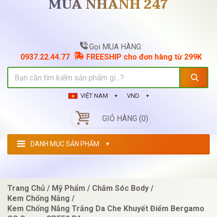
MUA NHANH 247
Gọi MUA HÀNG:
0937.22.44.77
FREESHIP cho đơn hàng từ 299K
VIỆT NAM
VND
GIỎ HÀNG (0)
DANH MỤC SẢN PHẨM
Trang Chủ
Mỹ Phẩm
Chăm Sóc Body
Kem Chống Nắng
Kem Chống Nắng Trắng Da Che Khuyết Điểm Bergamo