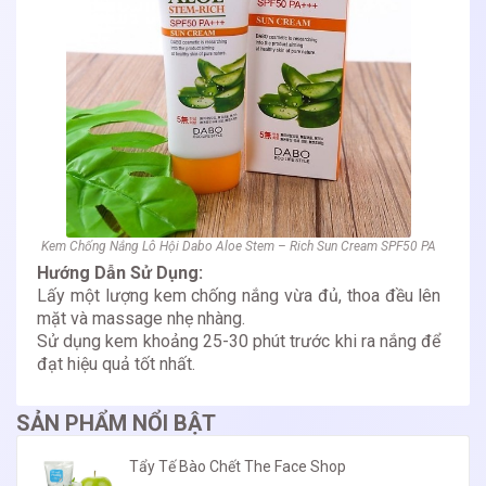
Kem Chống Nắng Lô Hội Dabo Aloe Stem – Rich Sun Cream SPF50 PA
Hướng Dẫn Sử Dụng:
Lấy một lượng kem chống nắng vừa đủ, thoa đều lên
mặt và massage nhẹ nhàng.
Sử dụng kem khoảng 25-30 phút trước khi ra nắng để
đạt hiệu quả tốt nhất.
SẢN PHẨM NỔI BẬT
Tẩy Tế Bào Chết The Face Shop