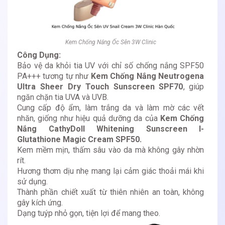
Kem Chống Nắng Ốc Sên 3W Clinic
Công Dụng:
Bảo vệ da khỏi tia UV với chỉ số chống nắng SPF50
PA+++ tương tự như
Kem Chống Nắng Neutrogena
Ultra Sheer Dry Touch Sunscreen SPF70
, giúp
ngăn chặn tia UVA và UVB.
Cung cấp độ ẩm, làm trắng da và làm mờ các vết
nhăn, giống như hiệu quả dưỡng da của
Kem Chống
Nắng CathyDoll‬ Whitening Sunscreen l-
Glutathione Magic Cream SPF50
.
Kem mềm mịn, thấm sâu vào da mà không gây nhờn
rít.
Hương thơm dịu nhẹ mang lại cảm giác thoải mái khi
sử dụng.
Thành phần chiết xuất từ thiên nhiên an toàn, không
gây kích ứng.
Dạng tuýp nhỏ gọn, tiện lợi để mang theo.