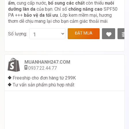
ẩm
, cung cấp nước,
bổ sung các chất
còn thiếu
nuôi
dưỡng làn da
của bạn. Chỉ số
chống nắng cao
SPF50
PA +++
bảo vệ da tối ưu
. Lớp kem mềm mại, hương
thơm dễ chịu mang lại cho bạn cảm giác thoải mái.
ĐẶT MUA
Số lượng:
MUANHANH247.COM
0937.22.44.77
❖
Freeship cho đơn hàng từ 299K
❖
Tư vấn sản phẩm phù hợp nhất