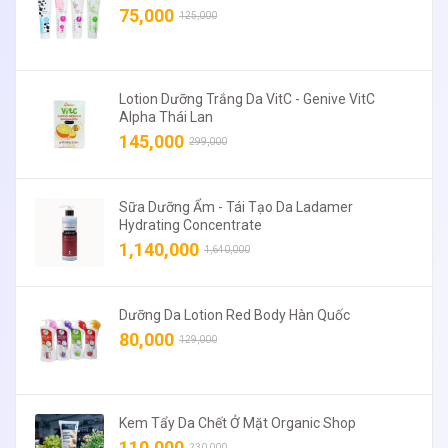
75,000
125,000
Lotion Dưỡng Trắng Da VitC - Genive VitC
Alpha Thái Lan
145,000
299,000
Sữa Dưỡng Ẩm - Tái Tạo Da Ladamer
Hydrating Concentrate
1,140,000
1,640,000
Dưỡng Da Lotion Red Body Hàn Quốc
80,000
129,000
Kem Tẩy Da Chết Ở Mặt Organic Shop
110,000
230,000