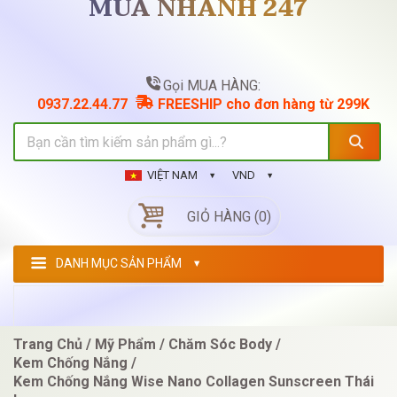
MUA NHANH 247
Gọi MUA HÀNG:
0937.22.44.77
FREESHIP cho đơn hàng từ 299K
VIỆT NAM
VND
GIỎ HÀNG (0)
DANH MỤC SẢN PHẨM
Trang Chủ
Mỹ Phẩm
Chăm Sóc Body
Kem Chống Nắng
Kem Chống Nắng Wise Nano Collagen Sunscreen Thái