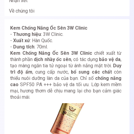
Nhận xét
Về chúng tôi
Kem Chống Nắng Ốc Sên 3W Clinic
-
Thương hiệu
: 3W Clinic.
-
Xuất xứ
: Hàn Quốc.
-
Dung tích
: 70ml.
Kem Chống Nắng Ốc Sên 3W Clinic
chiết xuất từ
thành phần
dịch nhầy ốc sên
, có tác dụng
bảo vệ da
,
tạo màng ngăn tia tử ngoại từ ánh nắng mặt trời.
Duy
trì độ ẩm
, cung cấp nước,
bổ sung các chất
còn
thiếu nuôi dưỡng làn da của bạn. Chỉ số
chống nắng
cao
SPF50 PA +++ bảo vệ da tối ưu. Lớp kem mềm
mại, hương thơm dễ chịu mang lại cho bạn cảm giác
thoải mái.