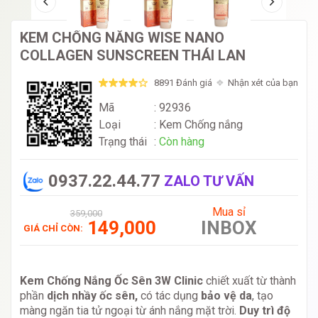
KEM CHỐNG NẮNG WISE NANO
COLLAGEN SUNSCREEN THÁI LAN
8891 Đánh giá
Nhận xét của bạn
Mã
: 92936
Loại
:
Kem Chống nắng
Trạng thái
:
Còn hàng
0937.22.44.77
ZALO TƯ VẤN
Mua sỉ
359,000
149,000
INBOX
GIÁ CHỈ CÒN:
Kem Chống Nắng Ốc Sên 3W Clinic
chiết xuất từ thành
phần
dịch nhầy ốc sên,
có tác dụng
bảo vệ da
, tạo
màng ngăn tia tử ngoại từ ánh nắng mặt trời.
Duy trì độ