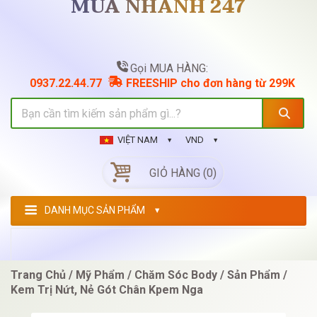
MUA NHANH 247
Gọi MUA HÀNG:
0937.22.44.77
FREESHIP cho đơn hàng từ 299K
VIỆT NAM
VND
GIỎ HÀNG (0)
DANH MỤC SẢN PHẨM
Trang Chủ
Mỹ Phẩm
Chăm Sóc Body
Sản Phẩm
Kem Trị Nứt, Nẻ Gót Chân Kpem Nga