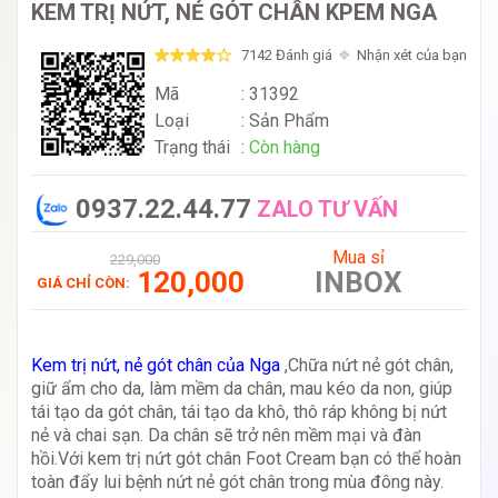
KEM TRỊ NỨT, NẺ GÓT CHÂN KPEM NGA
7142 Đánh giá
Nhận xét của bạn
Mã
: 31392
Loại
:
Sản Phẩm
Trạng thái
:
Còn hàng
0937.22.44.77
ZALO TƯ VẤN
Mua sỉ
229,000
120,000
INBOX
GIÁ CHỈ CÒN:
Kem trị nứt, nẻ gót chân của Nga
,Chữa nứt nẻ gót chân,
giữ ẩm cho da, làm mềm da chân, mau kéo da non, giúp
tái tạo da gót chân, tái tạo da khô, thô ráp không bị nứt
nẻ và chai sạn. Da chân sẽ trở nên mềm mại và đàn
hồi.Với kem trị nứt gót chân Foot Cream bạn có thể hoàn
toàn đẩy lui bệnh nứt nẻ gót chân trong mùa đông này.