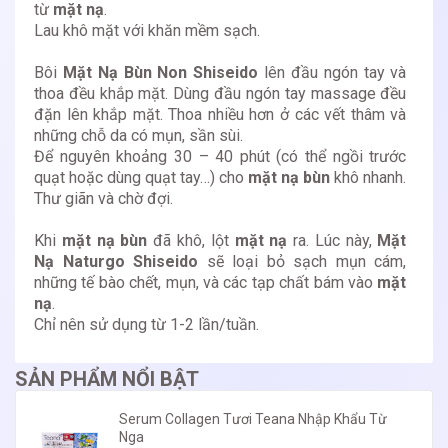
từ
mặt nạ
.
Lau khô mặt với khăn mềm sạch.
Bôi
Mặt Nạ Bùn Non Shiseido
lên đầu ngón tay và
thoa đều khắp mặt. Dùng đầu ngón tay massage đều
đặn lên khắp mặt. Thoa nhiều hơn ở các vết thâm và
những chỗ da có mụn, sần sùi.
Để nguyên khoảng 30 – 40 phút (có thể ngồi trước
quạt hoặc dùng quạt tay…) cho
mặt nạ bùn
khô nhanh.
Thư giãn và chờ đợi.
Khi
mặt nạ bùn
đã khô, lột
mặt nạ
ra. Lúc này,
Mặt
Nạ Naturgo Shiseido
sẽ loại bỏ sạch mụn cám,
những tế bào chết, mụn, và các tạp chất bám vào
mặt
nạ
.
Chỉ nên sử dụng từ 1-2 lần/tuần.
SẢN PHẨM NỔI BẬT
Serum Collagen Tươi Teana Nhập Khẩu Từ
Nga