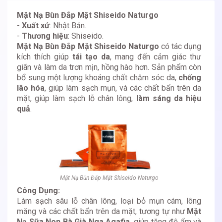
Mặt Nạ Bùn Đắp Mặt Shiseido Naturgo
-
Xuất xứ
: Nhật Bản.
-
Thương hiệu
: Shiseido.
Mặt Nạ Bùn Đắp Mặt Shiseido Naturgo
có tác dụng
kích thích giúp
tái tạo da
, mang đến cảm giác thư
giãn và làm da trơn mịn, hồng hào hơn. Sản phẩm còn
bổ sung một lượng khoáng chất chăm sóc da,
chống
lão hóa
, giúp làm sạch mụn, và các chất bẩn trên da
mặt, giúp làm sạch lỗ chân lông,
làm sáng da hiệu
quả
.
Mặt Nạ Bùn Đắp Mặt Shiseido Naturgo
Công Dụng:
Làm sạch sâu lỗ chân lông, loại bỏ mụn cám, lông
măng và các chất bẩn trên da mặt, tương tự như
Mặt
Nạ Sữa Non Bà Già Nga Agafia
, giúp tăng độ ẩm và