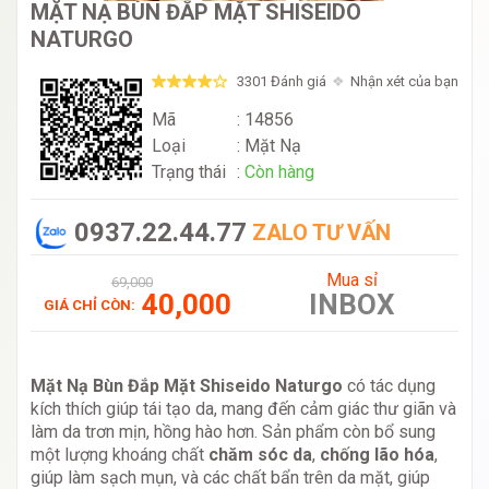
MẶT NẠ BÙN ĐẮP MẶT SHISEIDO
NATURGO
3301 Đánh giá
Nhận xét của bạn
Mã
: 14856
Loại
:
Mặt Nạ
Trạng thái
:
Còn hàng
0937.22.44.77
ZALO TƯ VẤN
Mua sỉ
69,000
40,000
INBOX
GIÁ CHỈ CÒN:
Mặt Nạ Bùn Đắp Mặt Shiseido Naturgo
có tác dụng
kích thích giúp tái tạo da, mang đến cảm giác thư giãn và
làm da trơn mịn, hồng hào hơn. Sản phẩm còn bổ sung
một lượng khoáng chất
chăm sóc da
,
chống lão hóa
,
giúp làm sạch mụn, và các chất bẩn trên da mặt, giúp