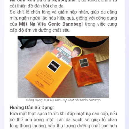
cải thiện độ đàn hồi cho da.
Se khít lỗ chân lông và giảm nếp nhăn, giúp da căng
mịn, ngăn ngừa lão hóa hiệu quả, giống với công dụng
của
Mặt Nạ Vita Genic Banobagi
trong việc cung
cấp độ ẩm và dưỡng chất sâu.
Công Dụng Mặt Nạ Bùn Đắp Mặt Shiseido Naturgo
Hướng Dẫn Sử Dụng:
Rửa mặt thật sạch trước khi đắp
mặt nạ
cao cấp, nếu
có thể nên xông mặt. Làn da sạch sẽ giúp lỗ chân
lông thông thoáng, hấp thụ lượng dưỡng chất cao hơn