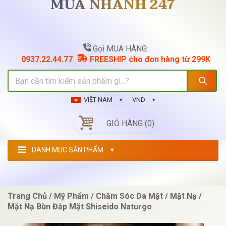
MUA NHANH 247
Gọi MUA HÀNG:
0937.22.44.77
FREESHIP cho đơn hàng từ 299K
VIỆT NAM
VND
GIỎ HÀNG (0)
DANH MỤC SẢN PHẨM
Trang Chủ
Mỹ Phẩm
Chăm Sóc Da Mặt
Mặt Nạ
Mặt Nạ Bùn Đắp Mặt Shiseido Naturgo