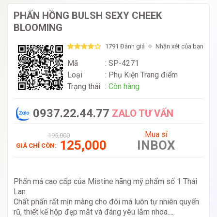
PHẤN HỒNG BULSH SEXY CHEEK
BLOOMING
1791 Đánh giá
Nhận xét của bạn
Mã
: SP-4271
Loại
:
Phụ Kiện Trang điểm
Trạng thái
:
Còn hàng
0937.22.44.77
ZALO TƯ VẤN
Mua sỉ
195,000
125,000
INBOX
GIÁ CHỈ CÒN:
Phấn má cao cấp của Mistine hãng mỹ phẩm số 1 Thái
Lan.
Chất phấn rất mịn màng cho đôi má luôn tự nhiên quyến
rũ, thiết kế hộp đẹp mắt và đáng yêu lắm nhoa.....