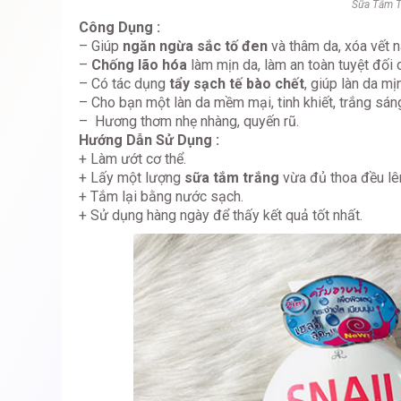
Sữa Tắm T
Công Dụng :
– Giúp
ngăn ngừa sắc tố đen
và thâm da, xóa vết 
–
Chống lão hóa
làm mịn da, làm an toàn tuyệt đối
– Có tác dụng
tẩy sạch tế bào chết
, giúp làn da m
– Cho bạn một làn da mềm mại, tinh khiết, trắng sán
– Hương thơm nhẹ nhàng, quyến rũ.
Hướng Dẫn Sử Dụng :
+ Làm ướt cơ thể.
+ Lấy một lượng
sữa tắm trắng
vừa đủ thoa đều lê
+ Tắm lại bằng nước sạch.
+ Sử dụng hàng ngày để thấy kết quả tốt nhất.