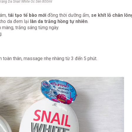
rắng Da Snail White Ốc Sên 800ml
nám,
tái tạo tế bào mới
đồng thời dưỡng ẩm,
se khít lỗ chân lôn
 cho da đem lại
làn da trắng hồng tự nhiên
.
ịn màng, trắng sáng từng ngày.
g.
n toàn thân, massage nhẹ nhàng từ 3 đến 5 phút.