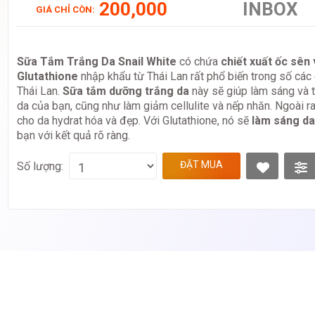
200,000
INBOX
GIÁ CHỈ CÒN:
Sữa Tắm Trắng Da Snail White
có chứa
chiết xuất ốc sên
Glutathione
nhập khẩu từ Thái Lan rất phổ biến trong số các 
Thái Lan.
Sữa tắm dưỡng trắng da
này sẽ giúp làm sáng và t
da của bạn, cũng như làm giảm cellulite và nếp nhăn. Ngoài ra
cho da hydrat hóa và đẹp. Với Glutathione, nó sẽ
làm sáng d
bạn với kết quả rõ ràng.
ĐẶT MUA
Số lượng: