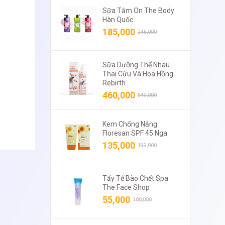
Sữa Tắm On The Body
Hàn Quốc
185,000
245,000
Sữa Dưỡng Thể Nhau
Thai Cừu Và Hoa Hồng
Rebirth
460,000
549,000
Kem Chống Nắng
Floresan SPF 45 Nga
135,000
199,000
Tẩy Tế Bào Chết Spa
The Face Shop
55,000
100,000