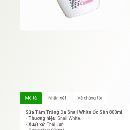
Mô tả
Nhận xét
Về chúng tôi
Sữa Tắm Trắng Da Snail White Ốc Sên 800ml
-
Thương hiệu
: Snail White.
-
Xuất xứ
: Thái Lan.