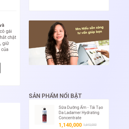
 và
cô gái
hắt chặt
, giữ
a
của
SẢN PHẨM NỔI BẬT
Sữa Dưỡng Ẩm - Tái Tạo
Da Ladamer Hydrating
Concentrate
1,140,000
1,640,000