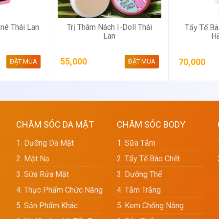
né Thái Lan
Trị Thâm Nách I-Doll Thái
Tẩy Tế Bà
Lan
H
55,000
70,000
ĐẶT MUA
ĐẶT MUA
CHĂM SÓC DA MẶT
CHĂM SÓC BODY
1. Dưỡng Da Mặt
1. Sữa Tắm
2. Mặt Nạ
2. Tẩy Tế Bào Chết
3. Sữa Rửa Mặt
3. Dưỡng Thể
4. Thực Phẩm Chức Năng
4. Tắm Trắng
5. Sản Phẩm Khác
5. Kem Chống Nắng