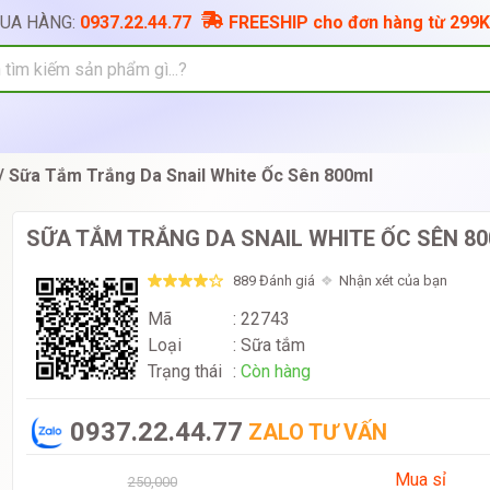
MUA HÀNG:
0937.22.44.77
FREESHIP cho đơn hàng từ 299K
Sữa Tắm Trắng Da Snail White Ốc Sên 800ml
SỮA TẮM TRẮNG DA SNAIL WHITE ỐC SÊN 8
889 Đánh giá
Nhận xét của bạn
Mã
: 22743
Loại
:
Sữa tắm
Trạng thái
:
Còn hàng
0937.22.44.77
ZALO TƯ VẤN
Mua sỉ
250,000