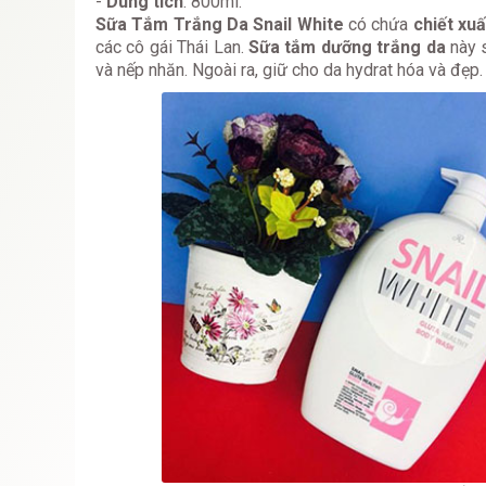
-
Dung tích
: 800ml.
Sữa Tắm Trắng Da Snail White
có chứa
chiết xu
các cô gái Thái Lan.
Sữa tắm dưỡng trắng da
này s
và nếp nhăn. Ngoài ra, giữ cho da hydrat hóa và đẹp.