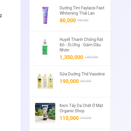
Dưỡng Tím Faylacis Fast
Whitening Thái Lan
g
.
80,000
139,000
Huyết Thanh Chống Rát
Đỏ - Dị Ứng - Giảm Dầu
Nhờn
1,350,000
1,650,000
Sữa Dưỡng Thể Vaseline
190,000
339,000
Kem Tẩy Da Chết Ở Mặt
Organic Shop
110,000
230,000