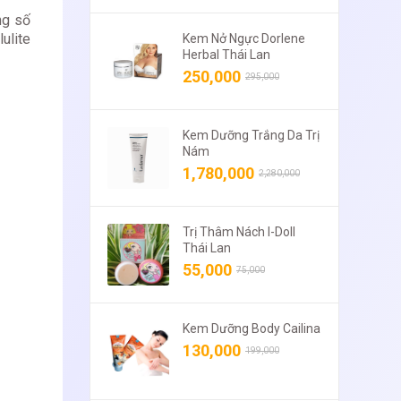
ng số
ulite
Kem Nở Ngực Dorlene
Herbal Thái Lan
250,000
295,000
Kem Dưỡng Trắng Da Trị
Nám
1,780,000
2,280,000
Trị Thâm Nách I-Doll
Thái Lan
55,000
75,000
Kem Dưỡng Body Cailina
130,000
199,000