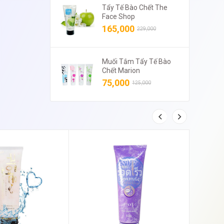
Tẩy Tế Bào Chết The
Face Shop
165,000
229,000
Muối Tắm Tẩy Tế Bào
Chết Marion
75,000
125,000