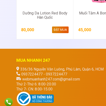
Dưỡng Da Lotion Red Body
Muối Tắm A Bon
Hàn Quốc
80,000
45,000
ĐẶT MUA
MUA NHANH 247
336/36 Nguyễn Văn Luông, Phú Lâm, Quận 6, HCM
0937224477 - 0937224477
webmuanhanh247.com@gmail.com
Thứ 2-Thứ 6: 8.00-20.00
Thứ 7- CN: 8.00-15.00