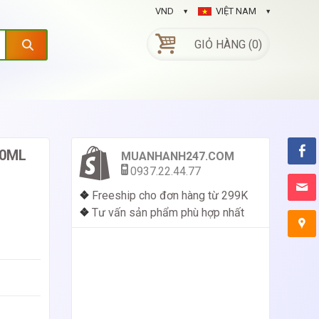
VND
VIỆT NAM
GIỎ HÀNG (0)
00ML
MUANHANH247.COM
0937.22.44.77
❖
Freeship cho đơn hàng từ 299K
❖
Tư vấn sản phẩm phù hợp nhất