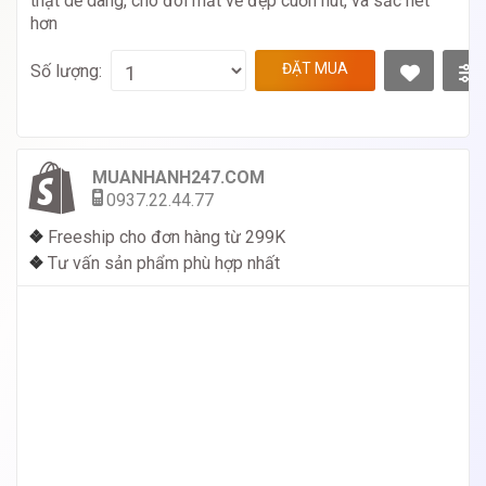
thật dễ dàng, cho đôi mắt vẻ đẹp cuốn hút, và sắc nét
hơn
ĐẶT MUA
Số lượng:
MUANHANH247.COM
0937.22.44.77
❖
Freeship cho đơn hàng từ 299K
❖
Tư vấn sản phẩm phù hợp nhất