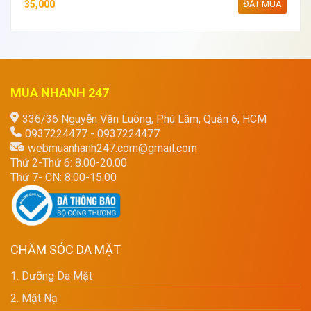
35,000
ĐẶT MUA
MUA NHANH 247
336/36 Nguyễn Văn Luông, Phú Lâm, Quận 6, HCM
0937224477 - 0937224477
webmuanhanh247.com@gmail.com
Thứ 2-Thứ 6: 8.00-20.00
Thứ 7- CN: 8.00-15.00
CHĂM SÓC DA MẶT
1. Dưỡng Da Mặt
2. Mặt Nạ