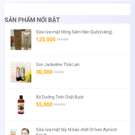
SẢN PHẨM NỔI BẬT
Sữa rửa mặt Hồng Sâm Hàn Quốc(vàng)
125,000
240,000
Son Jackeline Thái Lan
30,000
50,000
Xịt Dưỡng Tinh Chất Bưởi
55,000
950,000
Sữa rửa mặt tẩy tế bào chết St.Ives Apricot