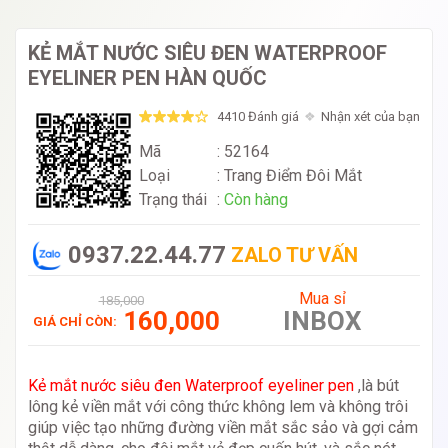
KẺ MẮT NƯỚC SIÊU ĐEN WATERPROOF
EYELINER PEN HÀN QUỐC
4410 Đánh giá
Nhận xét của bạn
Mã
: 52164
Loại
:
Trang Điểm Đôi Mắt
Trạng thái
:
Còn hàng
0937.22.44.77
ZALO TƯ VẤN
Mua sỉ
185,000
160,000
INBOX
GIÁ CHỈ CÒN:
Kẻ mắt nước siêu đen Waterproof eyeliner pen
,là bút
lông kẻ viền mắt với công thức không lem và không trôi
giúp việc tạo những đường viền mắt sắc sảo và gợi cảm