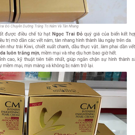
rai Đỏ Chuyên Dưỡng Trắng Trị Nám Và Tàn Nhang
t được điều chế từ hạt
Ngọc Trai Đỏ
quý giá của biển kết hợ
iều trị mờ dần các vết nám, tàn nhang hình thành lâu ngày trên da.
n như trái Kiwi, chiết xuất chanh, dầu thực vật...làm phai dần vế
da luôn trắng mịn
, mềm mại và nhẹ dịu hơn bao giờ hết.
nh cao, kỹ thuật tiên tiến nhất, giúp ngăn chặn sự hình thành s
ự mềm mại, mịn màng và không bị nám trở lại.