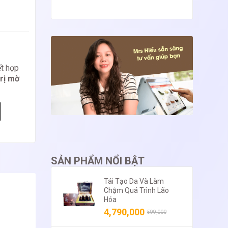
ết hợp
trị mờ
SẢN PHẨM NỔI BẬT
Tái Tạo Da Và Làm
Chậm Quá Trình Lão
Hóa
4,790,000
599,000