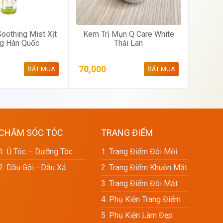
oothing Mist Xịt
Kem Trị Mụn Q Care White
Kem 
g Hàn Quốc
Thái Lan
Cấp Fa
70,000
210,0
ĐẶT MUA
ĐẶT MUA
CHĂM SÓC TÓC
TRANG ĐIỂM
1. Ủ Tóc – Dưỡng Tóc
1. Trang Điểm Đôi Môi
2. Dầu Gội –dầu Xả
2. Trang Điểm Khuôn Mặt
3. Trang Điểm Đôi Mắt
4. Phụ Kiện Trang Điểm
5. Phụ Kiện Làm Đẹp