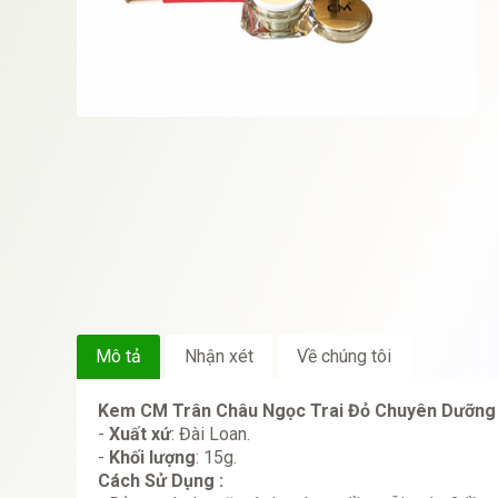
Mô tả
Nhận xét
Về chúng tôi
Kem CM Trân Châu Ngọc Trai Đỏ Chuyên Dưỡng 
-
Xuất xứ
: Đài Loan.
-
Khối lượng
: 15g.
Cách Sử Dụng :