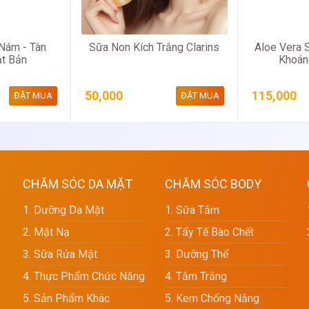
Nám - Tàn
Sữa Non Kích Trắng Clarins
Aloe Vera S
t Bản
Khoán
50,000
115,000
ĐẶT MUA
ĐẶT MUA
CHĂM SÓC DA MẶT
CHĂM SÓC BODY
1. Dưỡng Da Mặt
1. Sữa Tắm
2. Mặt Nạ
2. Tẩy Tế Bào Chết
3. Sữa Rửa Mặt
3. Dưỡng Thể
4. Thực Phẩm Chức Năng
4. Tắm Trắng
5. Sản Phẩm Khác
5. Kem Chống Nắng