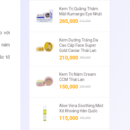
Kem Trị Quầng Thâm
Mắt Kumargic Eye Nhật
265,000
315,000
p với
Kem Dưỡng Trắng Da
t nám
Cao Cấp Face Super
Gold Caviar Thái Lan
ắc tố
210,000
399,000
Kem Trị Nám Cream
CCM Thái Lan
150,000
239,000
Aloe Vera Soothing Mist
Xịt Khoáng Hàn Quốc
115,000
195,000