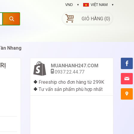
VND
VIỆT NAM
GIỎ HÀNG (0)
Tàn Nhang
RỊ
MUANHANH247.COM
0937.22.44.77
❖
Freeship cho đơn hàng từ 299K
❖
Tư vấn sản phẩm phù hợp nhất