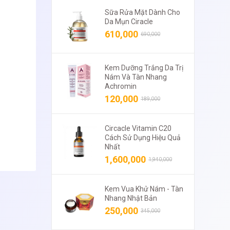
Sữa Rửa Mặt Dành Cho
Da Mụn Ciracle
610,000
690,000
Kem Dưỡng Trắng Da Trị
Nám Và Tàn Nhang
Achromin
120,000
189,000
Circacle Vitamin C20
Cách Sử Dụng Hiệu Quả
Nhất
1,600,000
1,940,000
Kem Vua Khử Nám - Tàn
Nhang Nhật Bản
250,000
345,000