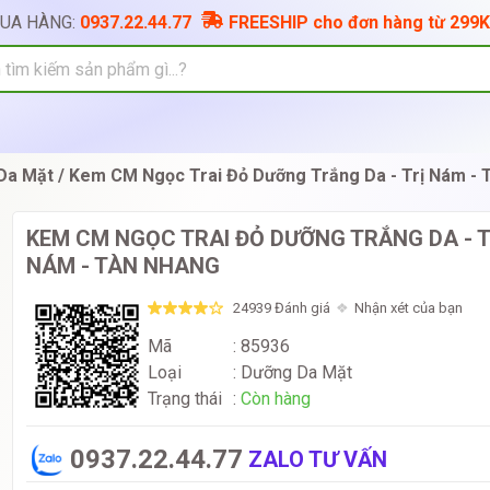
MUA HÀNG:
0937.22.44.77
FREESHIP cho đơn hàng từ 299K
Da Mặt
Kem CM Ngọc Trai Đỏ Dưỡng Trắng Da - Trị Nám - 
KEM CM NGỌC TRAI ĐỎ DƯỠNG TRẮNG DA - T
NÁM - TÀN NHANG
24939 Đánh giá
Nhận xét của bạn
Mã
: 85936
Loại
:
Dưỡng Da Mặt
Trạng thái
:
Còn hàng
0937.22.44.77
ZALO TƯ VẤN