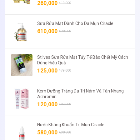
260,000
419,000
Sữa Rửa Mặt Dành Cho Da Mụn Ciracle
610,000
690,000
St.Ives Sữa Rửa Mặt Tẩy Tế Bào Chết Mỹ Cách
Dùng Hiệu Quả
125,000
179,000
Kem Dưỡng Trắng Da Trị Nám Và Tàn Nhang
Achromin
120,000
189,000
Nước Kháng Khuẩn Trị Mụn Ciracle
580,000
630,000