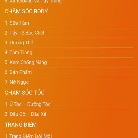
6. Xịt Khoáng Và Tẩy Trang
CHĂM SÓC BODY
1. Sữa Tắm
2. Tẩy Tế Bào Chết
3. Dưỡng Thể
4. Tắm Trắng
5. Kem Chống Nắng
6. Sản Phẩm
7. Nở Ngực
CHĂM SÓC TÓC
1. Ủ Tóc – Dưỡng Tóc
2. Dầu Gội –dầu Xả
TRANG ĐIỂM
1. Trang Điểm Đôi Môi