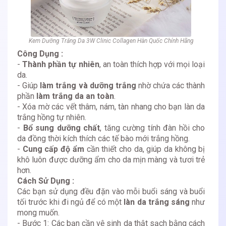
Kem Dưỡng Trắng Da 3W Clinic Collagen Hàn Quốc Chính Hãng
Công Dụng :
-
Thành phần tự nhiên
, an toàn thích hợp với mọi loại
da.
- Giúp
làm trắng và dưỡng trắng
nhờ chứa các thành
phần
làm trắng da an toàn
.
- Xóa mờ các vết thâm, nám, tàn nhang cho bạn làn da
trắng hồng tự nhiên.
-
Bổ sung dưỡng chất
, tăng cường tính đàn hồi cho
da đồng thời kích thích các tế bào mới trắng hồng.
-
Cung cấp độ ẩm
cần thiết cho da, giúp da không bị
khô luôn được dưỡng ẩm cho da mịn màng và tươi trẻ
hơn.
Cách Sử Dụng :
Các bạn sử dụng đều đặn vào mỗi buổi sáng và buổi
tối trước khi đi ngủ để có một
làn da trắng sáng
như
mong muốn.
- Bước 1: Các bạn cần vệ sinh da thật sạch bằng cách