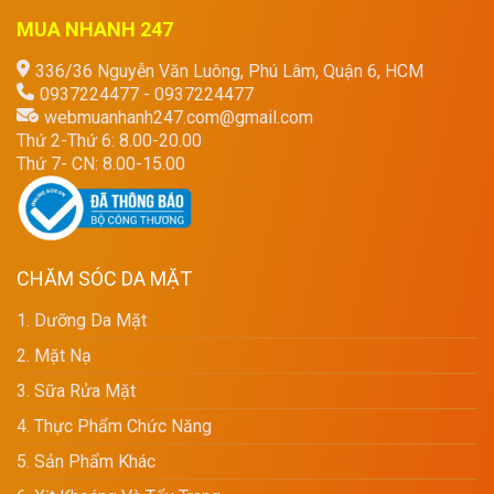
MUA NHANH 247
336/36 Nguyễn Văn Luông, Phú Lâm, Quận 6, HCM
0937224477 - 0937224477
webmuanhanh247.com@gmail.com
Thứ 2-Thứ 6: 8.00-20.00
Thứ 7- CN: 8.00-15.00
CHĂM SÓC DA MẶT
1. Dưỡng Da Mặt
2. Mặt Nạ
3. Sữa Rửa Mặt
4. Thực Phẩm Chức Năng
5. Sản Phẩm Khác