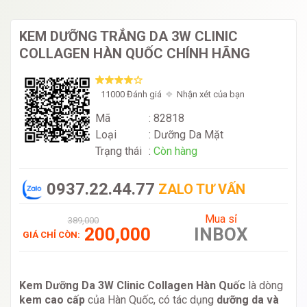
KEM DƯỠNG TRẮNG DA 3W CLINIC
COLLAGEN HÀN QUỐC CHÍNH HÃNG
11000 Đánh giá
Nhận xét của bạn
Mã
: 82818
Loại
:
Dưỡng Da Mặt
Trạng thái
:
Còn hàng
0937.22.44.77
ZALO TƯ VẤN
Mua sỉ
389,000
200,000
INBOX
GIÁ CHỈ CÒN:
Kem Dưỡng Da 3W Clinic Collagen Hàn Quốc
là dòng
kem cao cấp
của Hàn Quốc, có tác dụng
dưỡng da và