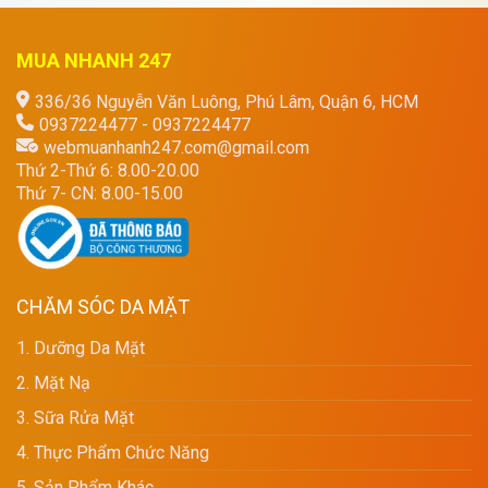
MUA NHANH 247
336/36 Nguyễn Văn Luông, Phú Lâm, Quận 6, HCM
0937224477 - 0937224477
webmuanhanh247.com@gmail.com
Thứ 2-Thứ 6: 8.00-20.00
Thứ 7- CN: 8.00-15.00
CHĂM SÓC DA MẶT
1. Dưỡng Da Mặt
2. Mặt Nạ
3. Sữa Rửa Mặt
4. Thực Phẩm Chức Năng
5. Sản Phẩm Khác