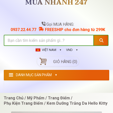
MUA NHANH 247
Gọi MUA HÀNG:
0937.22.44.77
FREESHIP cho đơn hàng từ 299K
VIỆT NAM
VND
GIỎ HÀNG (0)
DANH MỤC SẢN PHẨM
Trang Chủ
Mỹ Phẩm
Trang Điểm
Phụ Kiện Trang Điểm
Kem Dưỡng Trắng Da Hello Kitty