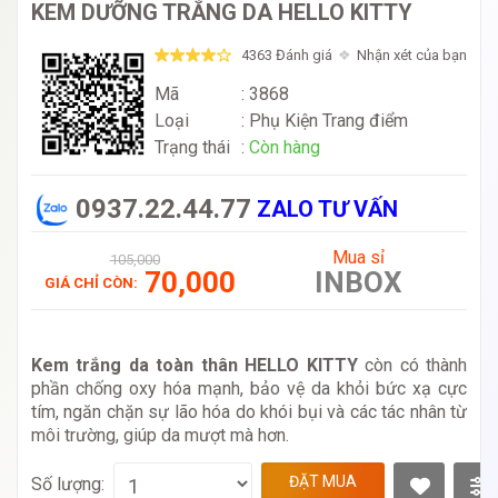
KEM DƯỠNG TRẮNG DA HELLO KITTY
4363 Đánh giá
Nhận xét của bạn
Mã
: 3868
Loại
:
Phụ Kiện Trang điểm
Trạng thái
:
Còn hàng
0937.22.44.77
ZALO TƯ VẤN
Mua sỉ
105,000
70,000
INBOX
GIÁ CHỈ CÒN:
Kem trắng da toàn thân HELLO KITTY
còn có thành
phần chống oxy hóa mạnh, bảo vệ da khỏi bức xạ cực
tím, ngăn chặn sự lão hóa do khói bụi và các tác nhân từ
môi trường, giúp da mượt mà hơn.
ĐẶT MUA
Số lượng: