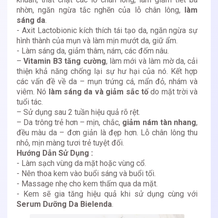
nhờn, ngăn ngừa tắc nghẽn của lỗ chân lông,
làm
sáng da
.
- Axit Lactobionic kích thích tái tạo da, ngăn ngừa sự
hình thành của mụn và làm mịn mướt da, giữ ẩm.
- Làm sáng da, giảm thâm, nám, các đốm nâu.
–
Vitamin B3 tăng cường
, làm mới và làm mờ da, cải
thiện khả năng chống lại sự hư hại của nó. Kết hợp
các vấn đề về da – mụn trứng cá, mẩn đỏ, nhám và
viêm. Nó
làm sáng da và giảm sắc tố
do mặt trời và
tuổi tác.
– Sử dụng sau 2 tuần hiệu quả rõ rệt.
– Da trông trẻ hơn – mịn, chắc,
giảm nám tàn nhang
,
đều màu da – đơn giản là đẹp hơn. Lỗ chân lông thu
nhỏ, mịn màng tươi trẻ tuyệt đối.
Hướng Dẫn Sử Dụng :
- Làm sạch vùng da mặt hoặc vùng cổ.
- Nên thoa kem vào buổi sáng và buổi tối.
- Massage nhẹ cho kem thấm qua da mặt.
- Kem sẽ gia tăng hiệu quả khi sử dụng cùng với
Serum Dưỡng Da Bielenda
.