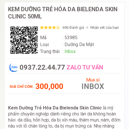
KEM DƯỠNG TRẺ HÓA DA BIELENDA SKIN
CLINIC 50ML
696 Đánh giá
Nhận xét của bạn
Mã
: 53985
Loại
:
Dưỡng Da Mặt
Trạng thái
:
Inbox
0937.22.44.77
ZALO TƯ VẤN
Mua sỉ
300,000
INBOX
GIÁ CHỈ CÒN:
Kem Dưỡng Trẻ Hóa Da Bielenda Skin Clinic
là mỹ
phẩm chuyên nghiệp dành riêng cho làn da không hoàn
hảo: da dầu, hỗn hợp, da bị xỉn màu, thâm mụn, nám, đốm
nâu với lỗ chân lông to, da bị mụn trứng cá. Nhẹ nhàng