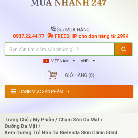
MUA NHANH 247
Gọi MUA HÀNG:
0937.22.44.77
FREESHIP cho đơn hàng từ 299K
VIỆT NAM
VND
GIỎ HÀNG (0)
DANH MỤC SẢN PHẨM
Trang Chủ
Mỹ Phẩm
Chăm Sóc Da Mặt
Dưỡng Da Mặt
Kem Dưỡng Trẻ Hóa Da Bielenda Skin Clinic 50ml