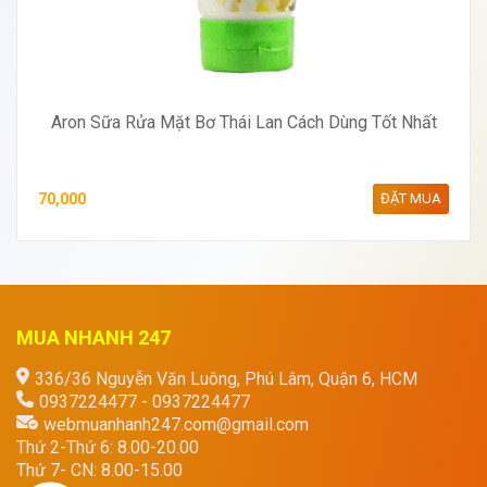
Aron Sữa Rửa Mặt Bơ Thái Lan Cách Dùng Tốt Nhất
70,000
ĐẶT MUA
MUA NHANH 247
336/36 Nguyễn Văn Luông, Phú Lâm, Quận 6, HCM
0937224477 - 0937224477
webmuanhanh247.com@gmail.com
Thứ 2-Thứ 6: 8.00-20.00
Thứ 7- CN: 8.00-15.00