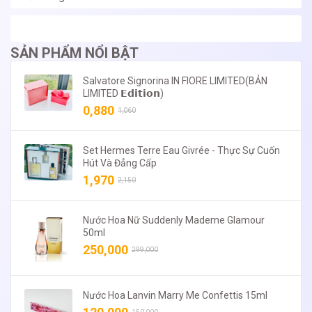
SẢN PHẨM NỔI BẬT
Salvatore Signorina IN FIORE LIMITED(BẢN
LIMITED 𝗘𝗱𝗶𝘁𝗶𝗼𝗻)
0,880
1,060
Set Hermes Terre Eau Givrée - Thực Sự Cuốn
Hút Và Đẳng Cấp
1,970
2,150
Nước Hoa Nữ Suddenly Mademe Glamour
50ml
250,000
299,000
Nước Hoa Lanvin Marry Me Confettis 15ml