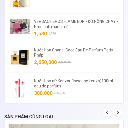
VERSACE EROS FLAME EDP - ĐỎ NỒNG CHÁY -
Nam tính mạnh mẽ
1,580
1,750
Nước hoa Chanel Coco Eau De Parfum Paris
Pháp
2,650,000
3,100,000
Nước hoa nữ Kenzo( flower by kenzo)100ml
eau de parfum
300,000
399,000
SẢN PHẨM CÙNG LOẠI