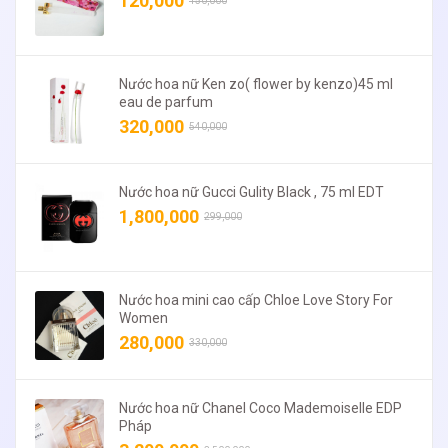
120,000
150,000
Nước hoa nữ Ken zo( flower by kenzo)45 ml
eau de parfum
320,000
540,000
Nước hoa nữ Gucci Gulity Black , 75 ml EDT
1,800,000
299,000
Nước hoa mini cao cấp Chloe Love Story For
Women
280,000
330,000
Nước hoa nữ Chanel Coco Mademoiselle EDP
Pháp