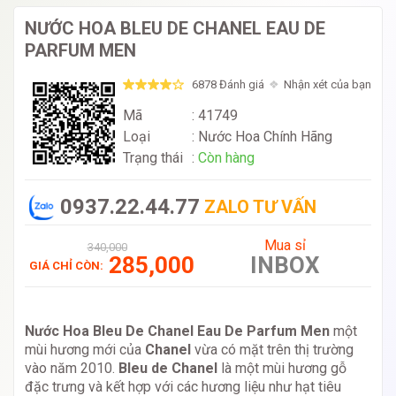
NƯỚC HOA BLEU DE CHANEL EAU DE
PARFUM MEN
6878 Đánh giá
Nhận xét của bạn
Mã
: 41749
Loại
:
Nước Hoa Chính Hãng
Trạng thái
:
Còn hàng
0937.22.44.77
ZALO TƯ VẤN
Mua sỉ
340,000
285,000
INBOX
GIÁ CHỈ CÒN:
Nước Hoa Bleu De Chanel Eau De Parfum Men
một
mùi hương mới của
Chanel
vừa có mặt trên thị trường
vào năm 2010.
Bleu de Chanel
là một mùi hương gỗ
đặc trưng và kết hợp với các hương liệu như hạt tiêu