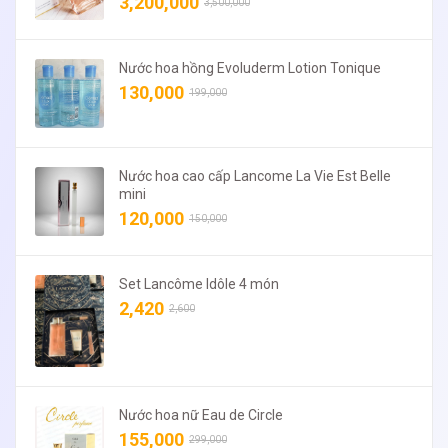
3,200,000
3,500,000
Nước hoa hồng Evoluderm Lotion Tonique
130,000
199,000
Nước hoa cao cấp Lancome La Vie Est Belle
mini
120,000
150,000
Set Lancôme Idôle 4 món
2,420
2,600
Nước hoa nữ Eau de Circle
155,000
299,000