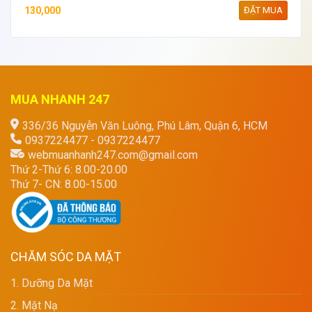
130,000
ĐẶT MUA
MUA NHANH 247
336/36 Nguyễn Văn Luông, Phú Lâm, Quận 6, HCM
0937224477 - 0937224477
webmuanhanh247.com@gmail.com
Thứ 2-Thứ 6: 8.00-20.00
Thứ 7- CN: 8.00-15.00
CHĂM SÓC DA MẶT
1. Dưỡng Da Mặt
2. Mặt Nạ