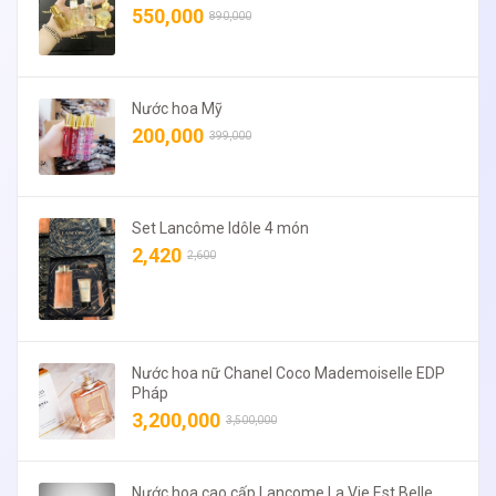
550,000
890,000
Nước hoa Mỹ
200,000
399,000
Set Lancôme Idôle 4 món
2,420
2,600
Nước hoa nữ Chanel Coco Mademoiselle EDP
Pháp
3,200,000
3,500,000
Nước hoa cao cấp Lancome La Vie Est Belle