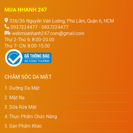
MUA NHANH 247
336/36 Nguyễn Văn Luông, Phú Lâm, Quận 6, HCM
0937224477 - 0937224477
webmuanhanh247.com@gmail.com
Thứ 2-Thứ 6: 8.00-20.00
Thứ 7- CN: 8.00-15.00
CHĂM SÓC DA MẶT
1. Dưỡng Da Mặt
2. Mặt Nạ
3. Sữa Rửa Mặt
4. Thực Phẩm Chức Năng
5. Sản Phẩm Khác