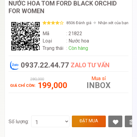
NƯỚC HOA TOM FORD BLACK ORCHID
FOR WOMEN
8506 Đánh giá
Nhận xét của bạn
Mã
: 21822
Loại
:
Nước hoa
Trạng thái
:
Còn hàng
0937.22.44.77
ZALO TƯ VẤN
Mua sỉ
280,000
199,000
INBOX
GIÁ CHỈ CÒN:
ĐẶT MUA
Số lượng: