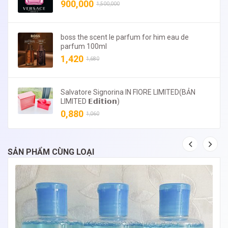
900,000
1,500,000
boss the scent le parfum for him eau de
parfum 100ml
1,420
1,680
Salvatore Signorina IN FIORE LIMITED(BẢN
LIMITED 𝗘𝗱𝗶𝘁𝗶𝗼𝗻)
0,880
1,060
SẢN PHẨM CÙNG LOẠI