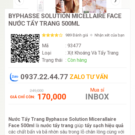
BYPHASSE SOLUTION MICELLAIRE FACE
NƯỚC TẨY TRANG 500ML
989 Đánh giá
Nhận xét của bạn
Mã
: 93477
Loại
:
Xịt Khoáng Và Tẩy Trang
Trạng thái
:
Còn hàng
0937.22.44.77
ZALO TƯ VẤN
Mua sỉ
249,000
170,000
INBOX
GIÁ CHỈ CÒN:
Nước Tẩy Trang Byphasse Solution Micerallaire
Face 500ml
là
nước tẩy trang
giúp
tẩy sạch hiệu quả
các chất bẩn và bã nhờn sâu trong lỗ chân lông cùng với