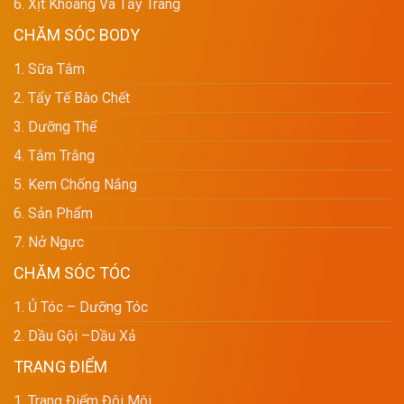
6. Xịt Khoáng Và Tẩy Trang
CHĂM SÓC BODY
1. Sữa Tắm
2. Tẩy Tế Bào Chết
3. Dưỡng Thể
4. Tắm Trắng
5. Kem Chống Nắng
6. Sản Phẩm
7. Nở Ngực
CHĂM SÓC TÓC
1. Ủ Tóc – Dưỡng Tóc
2. Dầu Gội –dầu Xả
TRANG ĐIỂM
1. Trang Điểm Đôi Môi