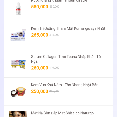
Nước Kháng Khuẩn Trị Mụn Ciracle
580,000
630,000
Kem Trị Quầng Thâm Mắt Kumargic Eye Nhật
265,000
315,000
Serum Collagen Tươi Teana Nhập Khẩu Từ
Nga
260,000
419,000
Kem Vua Khử Nám - Tàn Nhang Nhật Bản
250,000
345,000
Mặt Nạ Bùn Đắp Mặt Shiseido Naturgo