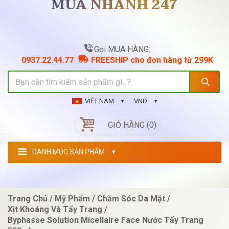
MUA NHANH 247
Gọi MUA HÀNG:
0937.22.44.77
FREESHIP cho đơn hàng từ 299K
VIỆT NAM
VND
GIỎ HÀNG (0)
DANH MỤC SẢN PHẨM
Trang Chủ
Mỹ Phẩm
Chăm Sóc Da Mặt
Xịt Khoáng Và Tẩy Trang
Byphasse Solution Micellaire Face Nước Tẩy Trang