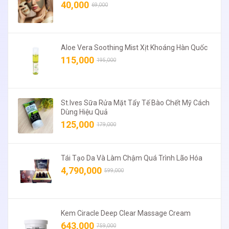
40,000
69,000
Aloe Vera Soothing Mist Xịt Khoáng Hàn Quốc
115,000
195,000
St.Ives Sữa Rửa Mặt Tẩy Tế Bào Chết Mỹ Cách
Dùng Hiệu Quả
125,000
179,000
Tái Tạo Da Và Làm Chậm Quá Trình Lão Hóa
4,790,000
599,000
Kem Ciracle Deep Clear Massage Cream
643,000
759,000