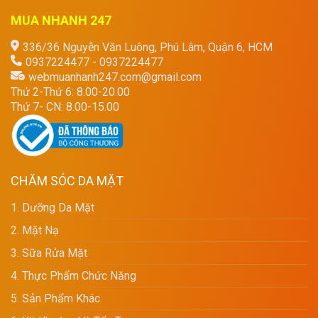
MUA NHANH 247
336/36 Nguyễn Văn Luông, Phú Lâm, Quận 6, HCM
0937224477 - 0937224477
webmuanhanh247.com@gmail.com
Thứ 2-Thứ 6: 8.00-20.00
Thứ 7- CN: 8.00-15.00
CHĂM SÓC DA MẶT
1. Dưỡng Da Mặt
2. Mặt Nạ
3. Sữa Rửa Mặt
4. Thực Phẩm Chức Năng
5. Sản Phẩm Khác