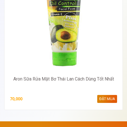
Aron Sữa Rửa Mặt Bơ Thái Lan Cách Dùng Tốt Nhất
70,000
ĐẶT MUA