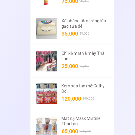
75,000
99,000
Xà phòng tắm trắng lúa
gạo sữa dê
35,000
49,000
Chì kẻ mắt và mày Thái
Lan
25,000
50,000
Kem xoa tan mỡ Cathy
Doll
120,000
199,000
Mặt nạ Mask Mistine
Thái Lan
65,000
950,000