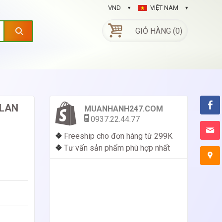
VND
VIỆT NAM
GIỎ HÀNG (0)
 LAN
MUANHANH247.COM
0937.22.44.77
❖
Freeship cho đơn hàng từ 299K
❖
Tư vấn sản phẩm phù hợp nhất