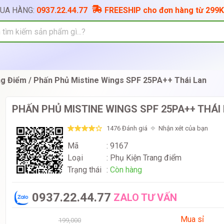
MUA HÀNG:
0937.22.44.77
FREESHIP cho đơn hàng từ 299K
ng Điểm
Phấn Phủ Mistine Wings SPF 25PA++ Thái Lan
PHẤN PHỦ MISTINE WINGS SPF 25PA++ THÁI
1476 Đánh giá
Nhận xét của bạn
Mã
: 9167
Loại
:
Phụ Kiện Trang điểm
Trạng thái
:
Còn hàng
0937.22.44.77
ZALO TƯ VẤN
Mua sỉ
199,000