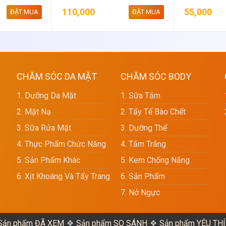
110,000
55,000
ĐẶT MUA
ĐẶT MUA
CHĂM SÓC DA MẶT
CHĂM SÓC BODY
1. Dưỡng Da Mặt
1. Sữa Tắm
2. Mặt Nạ
2. Tẩy Tế Bào Chết
3. Sữa Rửa Mặt
3. Dưỡng Thể
4. Thực Phẩm Chức Năng
4. Tắm Trắng
5. Sản Phẩm Khác
5. Kem Chống Nắng
6. Xịt Khoáng Và Tẩy Trang
6. Sản Phẩm
7. Nở Ngực
Sản phẩm ĐÃ XEM
Sản phẩm SO SÁNH
Sản phẩm YÊU TH