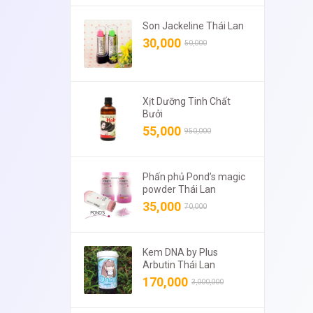
Son Jackeline Thái Lan
30,000
50,000
Xịt Dưỡng Tinh Chất
Bưởi
55,000
950,000
Phấn phủ Pond’s magic
powder Thái Lan
35,000
70,000
Kem DNA by Plus
Arbutin Thái Lan
170,000
3,000,000