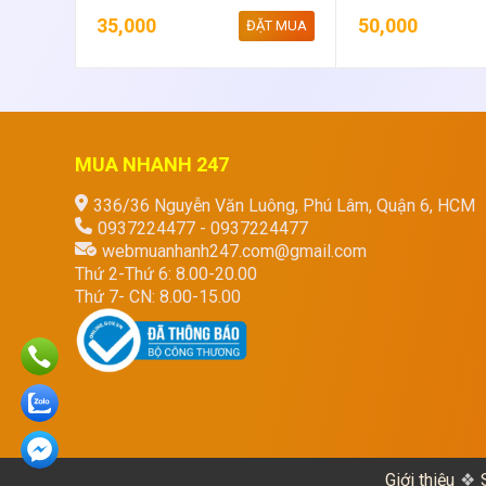
35,000
50,000
ĐẶT MUA
MUA NHANH 247
336/36 Nguyễn Văn Luông, Phú Lâm, Quận 6, HCM
0937224477 - 0937224477
webmuanhanh247.com@gmail.com
Thứ 2-Thứ 6: 8.00-20.00
Thứ 7- CN: 8.00-15.00
Giới thiệu