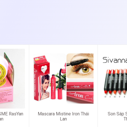
ISME RasYan
Mascara Mistine Iron Thái
Son Sáp S
an
Lan
T