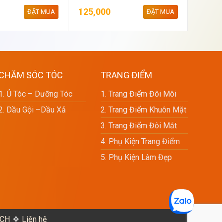
125,000
300,0
ĐẶT MUA
ĐẶT MUA
CHĂM SÓC TÓC
TRANG ĐIỂM
1. Ủ Tóc – Dưỡng Tóc
1. Trang Điểm Đôi Môi
2. Dầu Gội –dầu Xả
2. Trang Điểm Khuôn Mặt
3. Trang Điểm Đôi Mắt
4. Phụ Kiện Trang Điểm
5. Phụ Kiện Làm Đẹp
ÍCH
Liên hệ