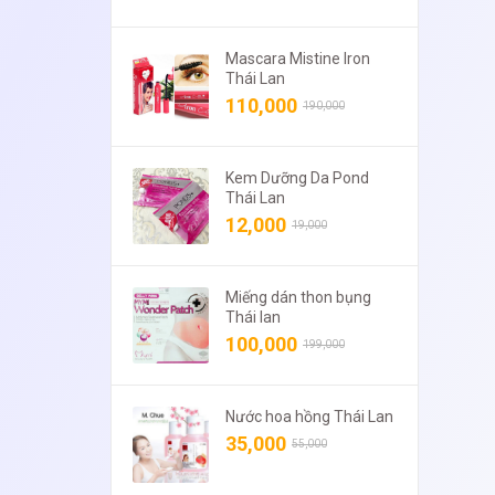
Mascara Mistine Iron
Thái Lan
110,000
190,000
Kem Dưỡng Da Pond
Thái Lan
12,000
19,000
Miếng dán thon bụng
Thái lan
100,000
199,000
Nước hoa hồng Thái Lan
35,000
55,000