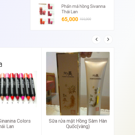
Phấn má hồng Sivanna
Thái Lan
65,000
150,000
inanina Colors
Sữa rửa mặt Hồng Sâm Hàn
Kem 
hái Lan
Quốc(vàng)
Nhăn 