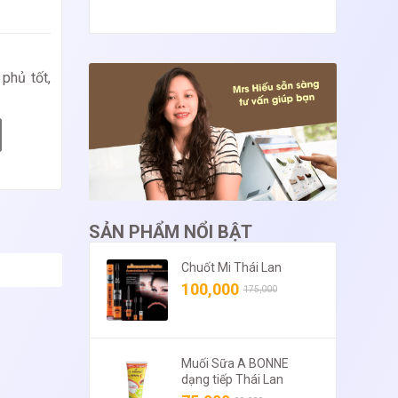
phủ tốt,
SẢN PHẨM NỔI BẬT
Chuốt Mi Thái Lan
100,000
175,000
Muối Sữa A BONNE
dạng tiếp Thái Lan