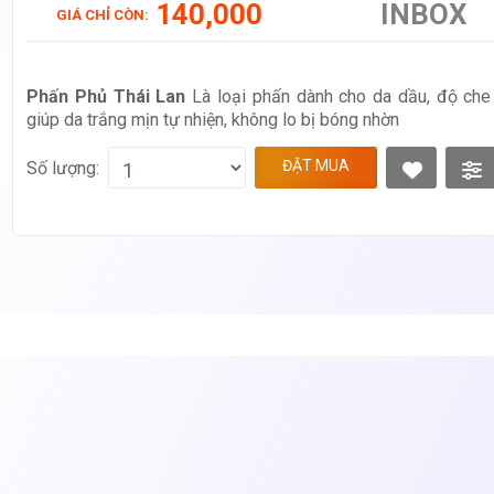
140,000
INBOX
GIÁ CHỈ CÒN:
Phấn Phủ Thái Lan
Là loại phấn dành cho da dầu, độ che 
giúp da trắng mịn tự nhiện, không lo bị bóng nhờn
ĐẶT MUA
Số lượng: