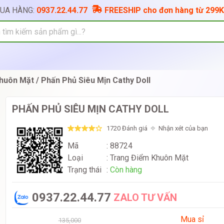
MUA HÀNG:
0937.22.44.77
FREESHIP cho đơn hàng từ 299K
huôn Mặt
Phấn Phủ Siêu Mịn Cathy Doll
PHẤN PHỦ SIÊU MỊN CATHY DOLL
1720 Đánh giá
Nhận xét của bạn
Mã
: 88724
Loại
:
Trang Điểm Khuôn Mặt
Trạng thái
:
Còn hàng
0937.22.44.77
ZALO TƯ VẤN
Mua sỉ
135,000