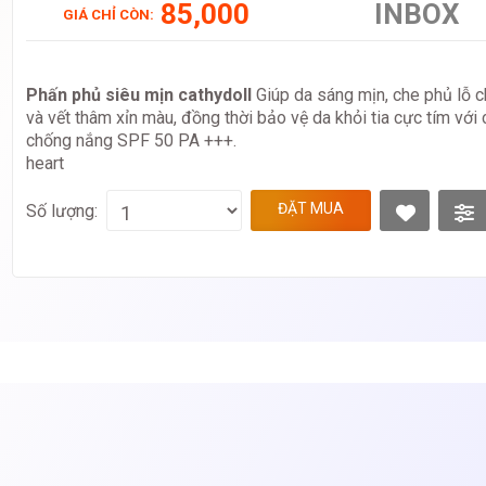
85,000
INBOX
GIÁ CHỈ CÒN:
Phấn phủ siêu mịn cathydoll
Giúp da sáng mịn, che phủ lỗ c
và vết thâm xỉn màu, đồng thời bảo vệ da khỏi tia cực tím với
chống nắng SPF 50 PA +++.
heart
ĐẶT MUA
Số lượng: