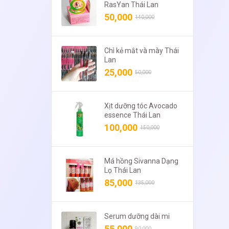
RasYan Thái Lan
50,000
140,000
Chì kẻ mắt và mày Thái
Lan
25,000
50,000
Xịt dưỡng tóc Avocado
essence Thái Lan
100,000
150,000
Má hồng Sivanna Dạng
Lọ Thái Lan
85,000
135,000
Serum dưỡng dài mi
55,000
90,000