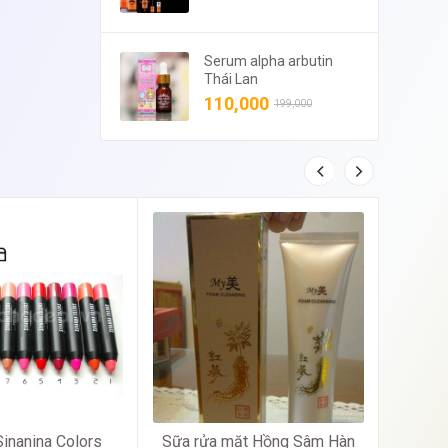
Serum alpha arbutin
Thái Lan
110,000
199,000
inanina Colors
Sữa rửa mặt Hồng Sâm Hàn
Kem 