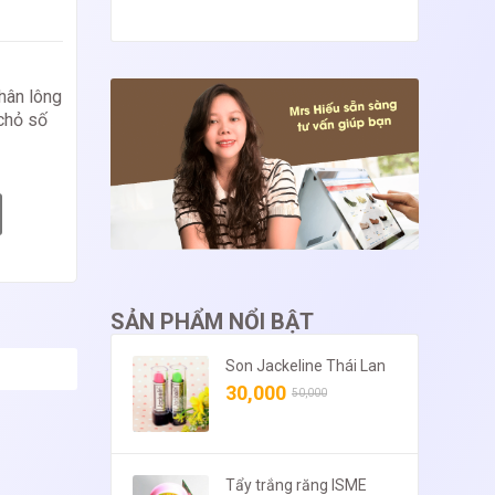
hân lông
 chỏ số
SẢN PHẨM NỔI BẬT
Son Jackeline Thái Lan
30,000
50,000
Tẩy trắng răng ISME