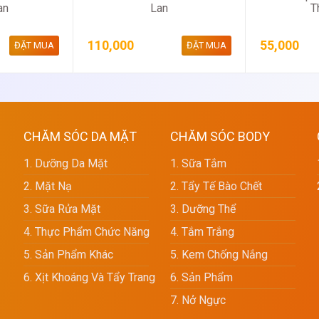
an
Lan
T
110,000
55,000
ĐẶT MUA
ĐẶT MUA
CHĂM SÓC DA MẶT
CHĂM SÓC BODY
1. Dưỡng Da Mặt
1. Sữa Tắm
2. Mặt Nạ
2. Tẩy Tế Bào Chết
3. Sữa Rửa Mặt
3. Dưỡng Thể
4. Thực Phẩm Chức Năng
4. Tắm Trắng
5. Sản Phẩm Khác
5. Kem Chống Nắng
6. Xịt Khoáng Và Tẩy Trang
6. Sản Phẩm
7. Nở Ngực