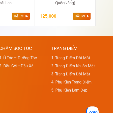
hái Lan
Quốc(vàng)
Nhăn 
125,000
300,0
ĐẶT MUA
ĐẶT MUA
CHĂM SÓC TÓC
TRANG ĐIỂM
1. Ủ Tóc – Dưỡng Tóc
1. Trang Điểm Đôi Môi
2. Dầu Gội –dầu Xả
2. Trang Điểm Khuôn Mặt
3. Trang Điểm Đôi Mắt
4. Phụ Kiện Trang Điểm
5. Phụ Kiện Làm Đẹp