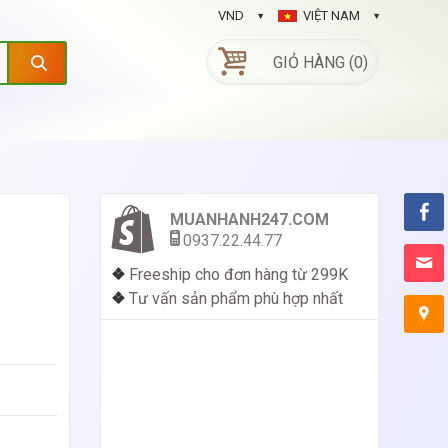
VND
VIỆT NAM
GIỎ HÀNG (0)
MUANHANH247.COM
0937.22.44.77
❖
Freeship cho đơn hàng từ 299K
❖
Tư vấn sản phẩm phù hợp nhất