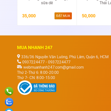
sữa dê
Thái L
35,000
50,000
ĐẶT MUA
MUA NHANH 247
336/36 Nguyễn Văn Luông, Phú Lâm, Quận 6, HCM
0937224477 - 0937224477
webmuanhanh247.com@gmail.com
Thứ 2-Thứ 6: 8.00-20.00
Thứ 7- CN: 8.00-15.00