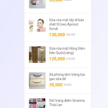
Sữa rửa mặt tẩy tế bào
chết St.Ives Apricot
Scrub
130,000
235,000
Sữa rửa mặt Hồng Sâm
Hàn Quốc(vàng)
125,000
240,000
Xà phòng tắm trắng lúa
gạo sữa dê
35,000
49,000
Sét trang điểm Sivanna
Thái Lan