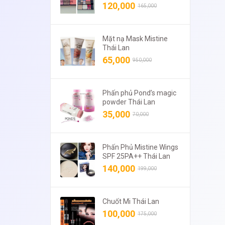
120,000
165,000
Mặt nạ Mask Mistine
Thái Lan
65,000
950,000
Phấn phủ Pond’s magic
powder Thái Lan
35,000
70,000
Phấn Phủ Mistine Wings
SPF 25PA++ Thái Lan
140,000
199,000
Chuốt Mi Thái Lan
100,000
175,000