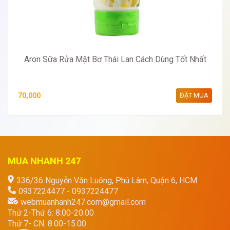
Aron Sữa Rửa Mặt Bơ Thái Lan Cách Dùng Tốt Nhất
70,000
ĐẶT MUA
MUA NHANH 247
336/36 Nguyễn Văn Luông, Phú Lâm, Quận 6, HCM
0937224477 - 0937224477
webmuanhanh247.com@gmail.com
Thứ 2-Thứ 6: 8.00-20.00
Thứ 7- CN: 8.00-15.00