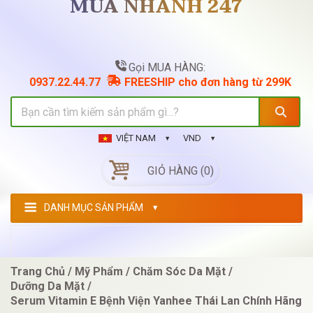
MUA NHANH 247
Gọi MUA HÀNG:
0937.22.44.77
FREESHIP cho đơn hàng từ 299K
VIỆT NAM
VND
GIỎ HÀNG (0)
DANH MỤC SẢN PHẨM
Trang Chủ
Mỹ Phẩm
Chăm Sóc Da Mặt
Dưỡng Da Mặt
Serum Vitamin E Bệnh Viện Yanhee Thái Lan Chính Hãng