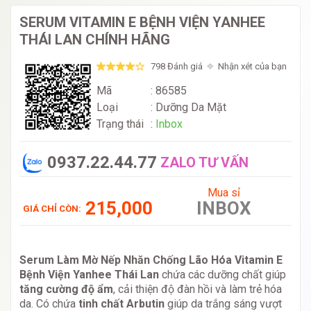
SERUM VITAMIN E BỆNH VIỆN YANHEE
THÁI LAN CHÍNH HÃNG
798 Đánh giá
Nhận xét của bạn
Mã
: 86585
Loại
:
Dưỡng Da Mặt
Trạng thái
:
Inbox
0937.22.44.77
ZALO TƯ VẤN
Mua sỉ
215,000
INBOX
GIÁ CHỈ CÒN:
Serum Làm Mờ Nếp Nhăn Chống Lão Hóa Vitamin E
Bệnh Viện Yanhee Thái Lan
chứa các dưỡng chất giúp
tăng cường độ ẩm
, cải thiện độ đàn hồi và làm trẻ hóa
da. Có chứa
tinh chất Arbutin
giúp da trắng sáng vượt