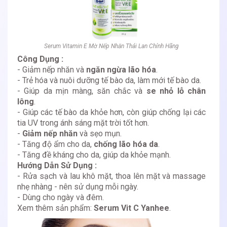
Serum Vitamin E Mờ Nếp Nhăn Thái Lan Chính Hãng
Công Dụng :
- Giảm nếp nhăn và
ngăn ngừa lão hóa
.
- Trẻ hóa và nuôi dưỡng tế bào da, làm mới tế bào da.
- Giúp da mịn màng, săn chắc và
se nhỏ lỗ chân
lông
.
- Giúp các tế bào da khỏe hơn, còn giúp chống lại các
tia UV trong ánh sáng mặt trời tốt hơn.
-
Giảm nếp nhăn
và sẹo mụn.
- Tăng độ ẩm cho da,
chống lão hóa da
.
- Tăng đề kháng cho da, giúp da khỏe mạnh.
Hướng Dẫn Sử Dụng :
- Rửa sạch và lau khô mặt, thoa lên mặt và massage
nhẹ nhàng - nên sử dụng mỗi ngày.
- Dùng cho ngày và đêm.
Xem thêm sản phẩm:
Serum Vit C Yanhee
.