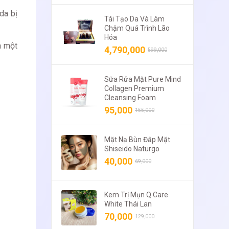
da bị
Tái Tạo Da Và Làm
Chậm Quá Trình Lão
Hóa
a một
4,790,000
599,000
Sữa Rửa Mặt Pure Mind
Collagen Premium
Cleansing Foam
95,000
155,000
Mặt Nạ Bùn Đắp Mặt
Shiseido Naturgo
40,000
69,000
Kem Trị Mụn Q Care
White Thái Lan
70,000
129,000