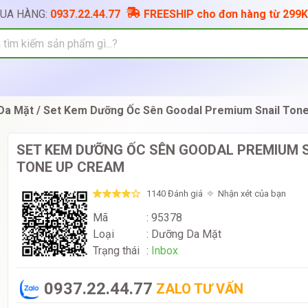
MUA HÀNG:
0937.22.44.77
FREESHIP cho đơn hàng từ 299K
Da Mặt
Set Kem Dưỡng Ốc Sên Goodal Premium Snail Ton
SET KEM DƯỠNG ỐC SÊN GOODAL PREMIUM 
TONE UP CREAM
1140 Đánh giá
Nhận xét của bạn
Mã
: 95378
Loại
:
Dưỡng Da Mặt
Trạng thái
:
Inbox
0937.22.44.77
ZALO TƯ VẤN