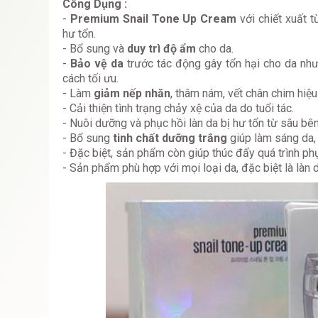
Công Dụng :
-
Premium Snail Tone Up Cream
với chiết xuất 
hư tổn.
- Bổ sung và
duy trì độ ẩm
cho da.
-
Bảo vệ da
trước tác động gây tổn hại cho da như
cách tối ưu.
- Làm
giảm nếp nhăn
, thâm nám, vết chân chim hiệu
- Cải thiện tình trạng chảy xệ của da do tuổi tác.
- Nuôi dưỡng và phục hồi làn da bị hư tổn từ sâu bên
- Bổ sung
tinh chất dưỡng trắng
giúp làm sáng da,
- Đặc biệt, sản phẩm còn giúp thúc đẩy quá trình ph
- Sản phẩm phù hợp với mọi loại da, đặc biệt là làn d