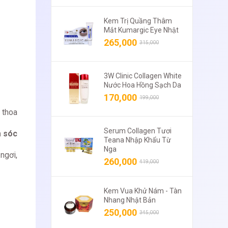
Kem Trị Quầng Thâm
Mắt Kumargic Eye Nhật
265,000
315,000
3W Clinic Collagen White
Nước Hoa Hồng Sạch Da
170,000
199,000
 thoa
Serum Collagen Tươi
 sóc
Teana Nhập Khẩu Từ
Nga
ngơi,
260,000
419,000
Kem Vua Khử Nám - Tàn
Nhang Nhật Bản
250,000
345,000