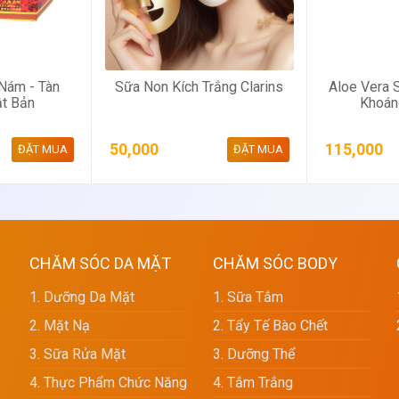
Nám - Tàn
Sữa Non Kích Trắng Clarins
Aloe Vera S
t Bản
Khoán
50,000
115,000
ĐẶT MUA
ĐẶT MUA
CHĂM SÓC DA MẶT
CHĂM SÓC BODY
1. Dưỡng Da Mặt
1. Sữa Tắm
2. Mặt Nạ
2. Tẩy Tế Bào Chết
3. Sữa Rửa Mặt
3. Dưỡng Thể
4. Thực Phẩm Chức Năng
4. Tắm Trắng