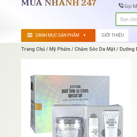
MUA NHANH 247
Gọi 
GIỚI THIỆU
DANH MỤC SẢN PHẨM
Trang Chủ
Mỹ Phẩm
Chăm Sóc Da Mặt
Dưỡng 