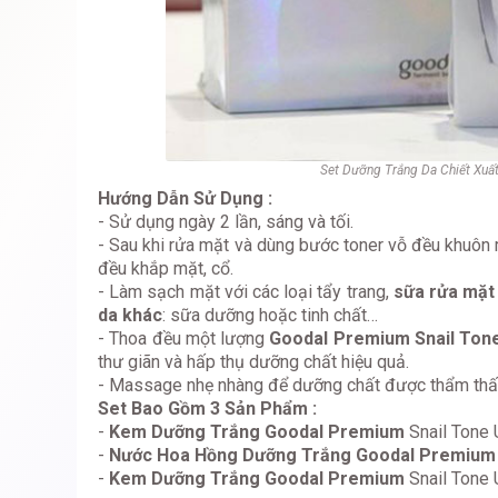
Set Dưỡng Trắng Da Chiết Xuấ
Hướng Dẫn Sử Dụng :
- Sử dụng ngày 2 lần, sáng và tối.
- Sau khi rửa mặt và dùng bước toner vỗ đều khuôn 
đều khắp mặt, cổ.
- Làm sạch mặt với các loại tẩy trang,
sữa rửa mặ
da khác
: sữa dưỡng hoặc tinh chất…
- Thoa đều một lượng
Goodal Premium Snail Ton
thư giãn và hấp thụ dưỡng chất hiệu quả.
- Massage nhẹ nhàng để dưỡng chất được thẩm thấ
Set Bao Gồm 3 Sản Phẩm :
-
Kem Dưỡng Trắng Goodal Premium
Snail Tone 
-
Nước Hoa Hồng Dưỡng Trắng Goodal Premium
-
Kem Dưỡng Trắng Goodal Premium
Snail Tone