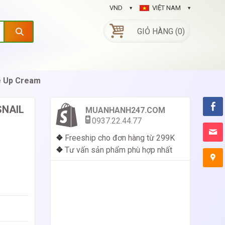
VND
VIỆT NAM
GIỎ HÀNG (0)
e Up Cream
SNAIL
MUANHANH247.COM
0937.22.44.77
❖
Freeship cho đơn hàng từ 299K
❖
Tư vấn sản phẩm phù hợp nhất