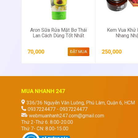
Aron Sữa Rửa Mặt Bơ Thái
Kem Vua Khử 
Lan Cách Dùng Tốt Nhất
Nhang Nhậ
70,000
250,000
ĐẶT MUA
MUA NHANH 247
336/36 Nguyễn Văn Luông, Phú Lâm, Quận 6, HCM
0937224477 - 0937224477
webmuanhanh247.com@gmail.com
Thứ 2-Thứ 6: 8.00-20.00
Thứ 7- CN: 8.00-15.00