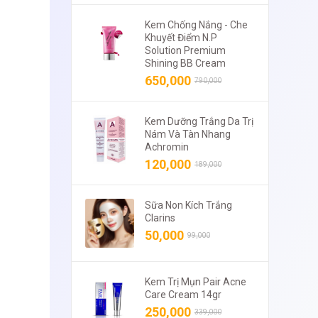
Kem Chống Nắng - Che
Khuyết Điểm N.P
Solution Premium
Shining BB Cream
650,000
790,000
Kem Dưỡng Trắng Da Trị
Nám Và Tàn Nhang
Achromin
120,000
189,000
Sữa Non Kích Trắng
Clarins
50,000
99,000
Kem Trị Mụn Pair Acne
Care Cream 14gr
250,000
339,000