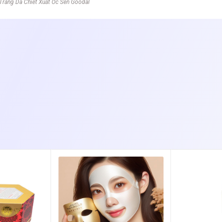
Trắng Da Chiết Xuất Ốc Sên Goodal