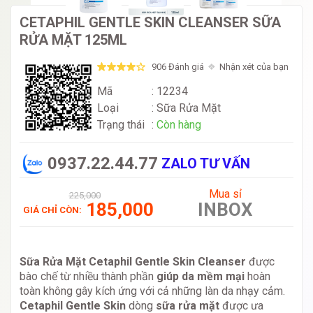
CETAPHIL GENTLE SKIN CLEANSER SỮA
RỬA MẶT 125ML
906 Đánh giá
Nhận xét của bạn
Mã
: 12234
Loại
:
Sữa Rửa Mặt
Trạng thái
:
Còn hàng
0937.22.44.77
ZALO TƯ VẤN
Mua sỉ
225,000
185,000
INBOX
GIÁ CHỈ CÒN:
Sữa Rửa Mặt Cetaphil Gentle Skin Cleanser
được
bào chế từ nhiều thành phần
giúp da mềm mại
hoàn
toàn không gây kích ứng với cả những làn da nhạy cảm.
Cetaphil Gentle Skin
dòng
sữa rửa mặt
được ưa