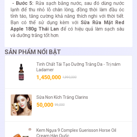
- Bước 5:
Rửa sạch bằng nước, sau đó dùng nước
lạnh để thu nhỏ lỗ chân lông, đồng thời làm đầu óc
tỉnh táo, tăng cường khả năng thích nghi với thời tiết.
Bạn có thể sử dụng kèm với
Sữa Rửa Mặt Red
Apple 180g Thái Lan
để có hiệu quả làm sạch sâu
và dưỡng trắng tốt hơn.
SẢN PHẨM NỔI BẬT
Tinh Chất Tái Tạo Dưỡng Trắng Da - Trị nám
Ladamer
1,450,000
1,990,000
Sữa Non Kích Trắng Clarins
50,000
99,000
Kem Ngựa 9 Complex Guerisson Horse Oil
Cream Hàn Quốc