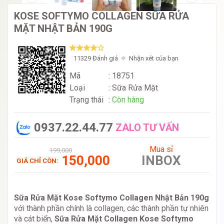
KOSE SOFTYMO COLLAGEN SỮA RỬA
MẶT NHẬT BẢN 190G
11329 Đánh giá
Nhận xét của bạn
Mã
: 18751
Loại
:
Sữa Rửa Mặt
Trạng thái
:
Còn hàng
0937.22.44.77
ZALO TƯ VẤN
Mua sỉ
199,000
150,000
INBOX
GIÁ CHỈ CÒN:
Sữa Rửa Mặt Kose Softymo Collagen Nhật Bản 190g
với thành phần chính là collagen, các thành phần tự nhiên
và cát biển,
Sữa Rửa Mặt Collagen Kose Softymo