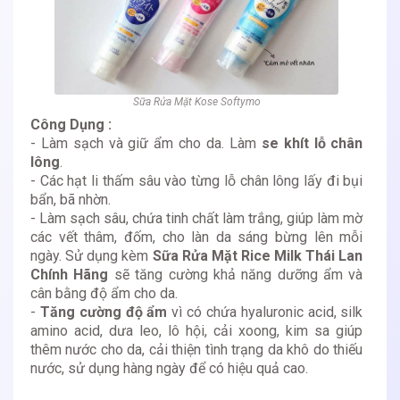
Sữa Rửa Mặt Kose Softymo
Công Dụng :
- Làm sạch và giữ ẩm cho da. Làm
se khít lỗ chân
lông
.
- Các hạt li thấm sâu vào từng lỗ chân lông lấy đi bụi
bẩn, bã nhờn.
- Làm sạch sâu, chứa tinh chất làm trắng, giúp làm mờ
các vết thâm, đốm, cho làn da sáng bừng lên mỗi
ngày. Sử dụng kèm
Sữa Rửa Mặt Rice Milk Thái Lan
Chính Hãng
sẽ tăng cường khả năng dưỡng ẩm và
cân bằng độ ẩm cho da.
-
Tăng cường độ ẩm
vì có chứa hyaluronic acid, silk
amino acid, dưa leo, lô hội, cải xoong, kim sa giúp
thêm nước cho da, cải thiện tình trạng da khô do thiếu
nước, sử dụng hàng ngày để có hiệu quả cao.