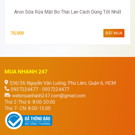
Aron Sữa Rửa Mặt Bơ Thái Lan Cách Dùng Tốt Nhất
70,000
ĐẶT MUA
MUA NHANH 247
336/36 Nguyễn Văn Luông, Phú Lâm, Quận 6, HCM
0937224477 - 0937224477
webmuanhanh247.com@gmail.com
Thứ 2-Thứ 6: 8.00-20.00
Thứ 7- CN: 8.00-15.00