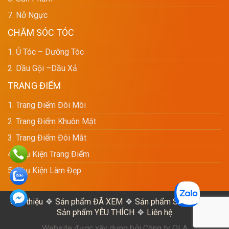
7. Nở Ngực
CHĂM SÓC TÓC
1. Ủ Tóc – Dưỡng Tóc
2. Dầu Gội –dầu Xả
TRANG ĐIỂM
1. Trang Điểm Đôi Môi
2. Trang Điểm Khuôn Mặt
3. Trang Điểm Đôi Mắt
4. Phụ Kiện Trang Điểm
5. Phụ Kiện Làm Đẹp
Giới thiệu
Sản phẩm ĐÃ XEM
Sản phẩm SO SÁNH
Sản phẩm YÊU THÍCH
Liên hệ
Website được xây dựng bởi Công ty OLA