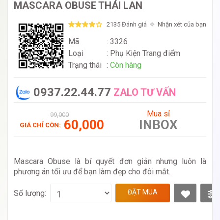
MASCARA OBUSE THÁI LAN
2135 Đánh giá
Nhận xét của bạn
Mã
: 3326
Loại
:
Phụ Kiện Trang điểm
Trạng thái
:
Còn hàng
0937.22.44.77
ZALO TƯ VẤN
Mua sỉ
99,000
60,000
INBOX
GIÁ CHỈ CÒN:
Mascara Obuse
là bí quyết đơn giản nhưng luôn là
phương án tối ưu để bạn làm đẹp cho đôi mắt.
ĐẶT MUA
Số lượng: