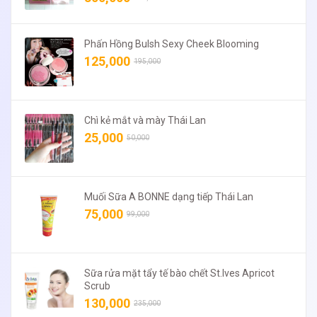
Phấn Hồng Bulsh Sexy Cheek Blooming
125,000
195,000
Chì kẻ mắt và mày Thái Lan
25,000
50,000
Muối Sữa A BONNE dạng tiếp Thái Lan
75,000
99,000
Sữa rửa mặt tẩy tế bào chết St.Ives Apricot
Scrub
130,000
235,000