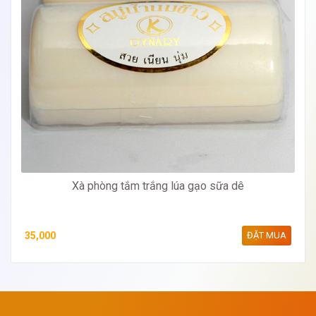
Xà phòng tắm trắng lúa gạo sữa dê
35,000
ĐẶT MUA