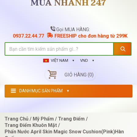
MUA NHANH 247
Gọi MUA HÀNG:
0937.22.44.77
FREESHIP cho đơn hàng từ 299K
VIỆT NAM
VND
GIỎ HÀNG (0)
DANH MỤC SẢN PHẨM
Trang Chủ
Mỹ Phẩm
Trang Điểm
Trang Điểm Khuôn Mặt
Phấn Nước April Skin Magic Snow Cushion(pink)Hàn