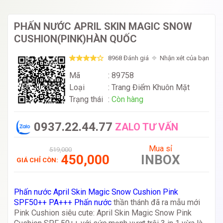
PHẤN NƯỚC APRIL SKIN MAGIC SNOW
CUSHION(PINK)HÀN QUỐC
8968 Đánh giá
Nhận xét của bạn
Mã
: 89758
Loại
:
Trang Điểm Khuôn Mặt
Trạng thái
:
Còn hàng
0937.22.44.77
ZALO TƯ VẤN
Mua sỉ
519,000
450,000
INBOX
GIÁ CHỈ CÒN:
Phấn nước April Skin Magic Snow Cushion Pink
SPF50++ PA+++ Phấn nước
thần thánh đã ra mẫu mới
Pink Cushion siêu cute: April Skin Magic Snow Pink