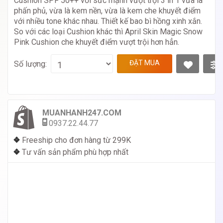
Cushion SPF 50++ với sức mạnh vượt trội 3 in 1 vừa là
phấn phủ, vừa là kem nền, vừa là kem che khuyết điểm
với nhiều tone khác nhau. Thiết kế bao bì hồng xinh xắn.
So với các loại Cushion khác thì April Skin Magic Snow
Pink Cushion che khuyết điểm vượt trội hơn hẳn.
ĐẶT MUA
Số lượng:
MUANHANH247.COM
0937.22.44.77
❖
Freeship cho đơn hàng từ 299K
❖
Tư vấn sản phẩm phù hợp nhất