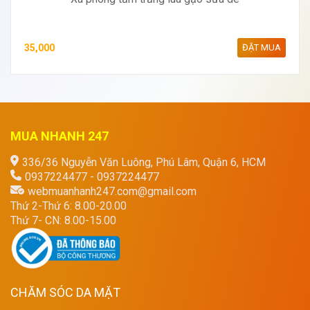
35,000
ĐẶT MUA
MUA NHANH 247
336/36 Nguyễn Văn Luông, Phú Lâm, Quận 6, HCM
0937224477 - 0937224477
webmuanhanh247.com@gmail.com
Thứ 2-Thứ 6: 8.00-20.00
Thứ 7- CN: 8.00-15.00
CHĂM SÓC DA MẶT