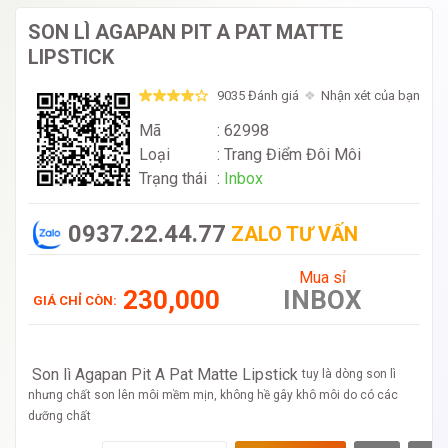
SON LÌ AGAPAN PIT A PAT MATTE
LIPSTICK
9035 Đánh giá
Nhận xét của bạn
Mã
: 62998
Loại
:
Trang Điểm Đôi Môi
Trạng thái
:
Inbox
0937.22.44.77
ZALO TƯ VẤN
Mua sỉ
230,000
INBOX
GIÁ CHỈ CÒN:
Son lì Agapan Pit A Pat Matte Lipstick
tuy là dòng son lì
nhưng chất son lên môi mềm mịn, không hề gây khô môi do có các
dưỡng chất