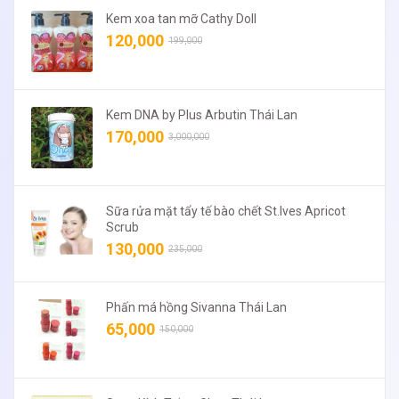
Kem xoa tan mỡ Cathy Doll
120,000
199,000
Kem DNA by Plus Arbutin Thái Lan
170,000
3,000,000
Sữa rửa mặt tẩy tế bào chết St.Ives Apricot
Scrub
130,000
235,000
Phấn má hồng Sivanna Thái Lan
65,000
150,000