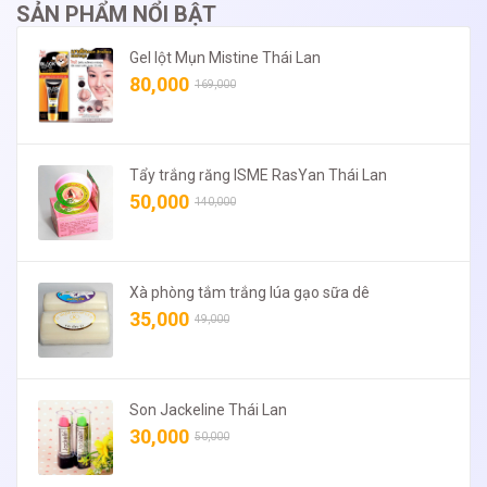
SẢN PHẨM NỔI BẬT
Gel lột Mụn Mistine Thái Lan
80,000
169,000
Tẩy trắng răng ISME RasYan Thái Lan
50,000
140,000
Xà phòng tắm trắng lúa gạo sữa dê
35,000
49,000
Son Jackeline Thái Lan
30,000
50,000