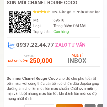
SON MÔI CHANEL ROUGE COCO
8493 Đánh giá
Nhận xét của bạn
Mã
: 69616
Loại
:
Trang Điểm Đôi Môi
Trạng thái
:
Còn hàng
0937.22.44.77
ZALO TƯ VẤN
Mua sỉ
439,000
250,000
INBOX
GIÁ CHỈ CÒN:
Son môi Chanel Rouge Coco
cho độ che phủ tốt, rất
bền màu, với công thức cải tiến có chứa dầu Jojoba giúp
dưỡng ẩm cho làn môi, lên màu chuẩn. Chất
son mềm,
mịn và ít bột nhưng màu lên tốt, khi đánh lên môi có độ
mọng nhất định