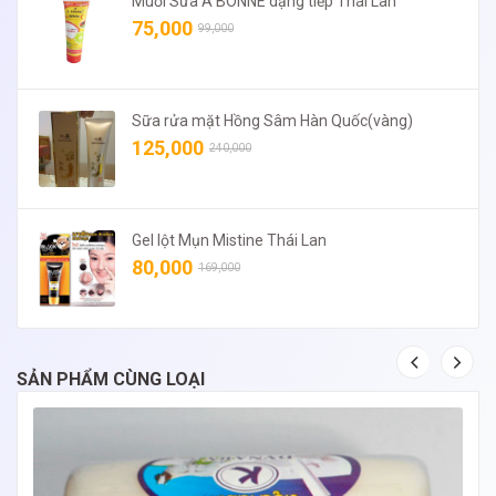
Muối Sữa A BONNE dạng tiếp Thái Lan
75,000
99,000
Sữa rửa mặt Hồng Sâm Hàn Quốc(vàng)
125,000
240,000
Gel lột Mụn Mistine Thái Lan
80,000
169,000
SẢN PHẨM CÙNG LOẠI